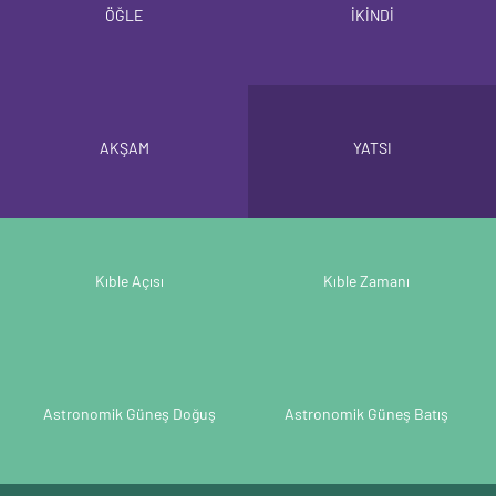
ÖĞLE
İKİNDİ
AKŞAM
YATSI
Kıble Açısı
Kıble Zamanı
Astronomik Güneş Doğuş
Astronomik Güneş Batış