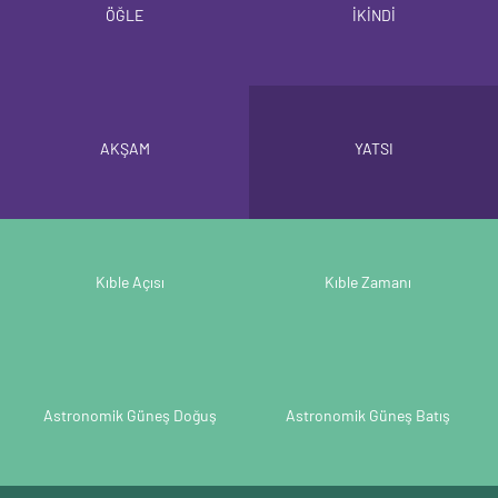
ÖĞLE
İKİNDİ
AKŞAM
YATSI
Kıble Açısı
Kıble Zamanı
Astronomik Güneş Doğuş
Astronomik Güneş Batış