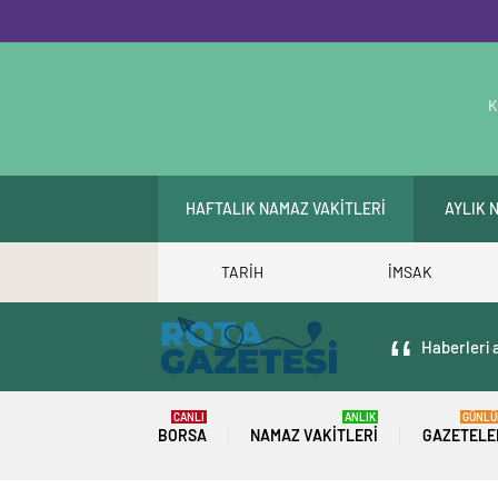
K
HAFTALIK NAMAZ VAKİTLERİ
AYLIK 
TARİH
İMSAK
Haberleri a
CANLI
ANLIK
GÜNLÜ
BORSA
NAMAZ VAKITLERI
GAZETELE