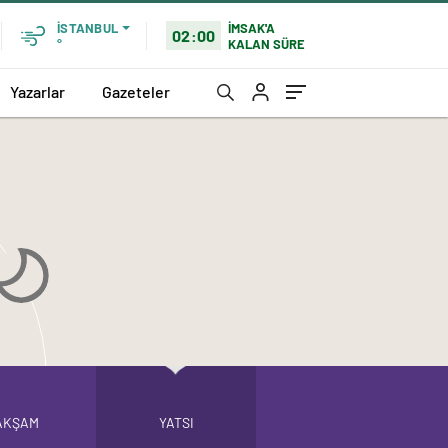
İMSAK'A
İSTANBUL
02:00
KALAN SÜRE
°
Yazarlar
Gazeteler
AKŞAM
YATSI