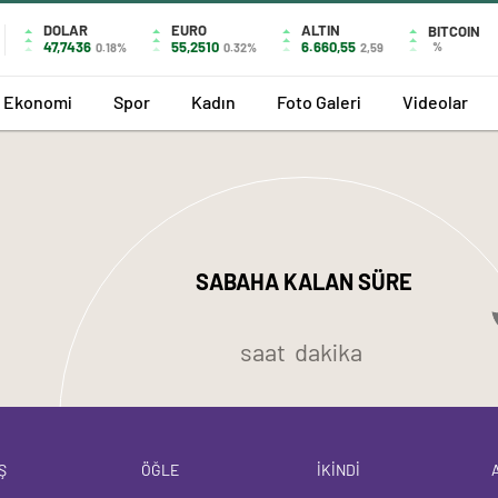
DOLAR
EURO
ALTIN
BITCOIN
47,7436
55,2510
6.660,55
%
0.18%
0.32%
2,59
Ekonomi
Spor
Kadın
Foto Galeri
Videolar
SABAHA KALAN SÜRE
saat
dakika
Ş
ÖĞLE
İKİNDİ