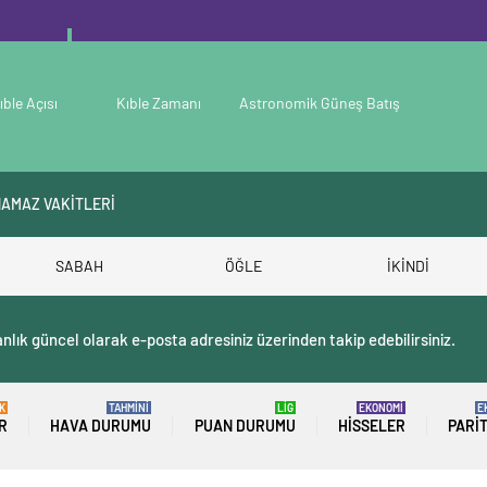
ıble Açısı
Kıble Zamanı
Astronomik Güneş Batış
NAMAZ VAKİTLERİ
SABAH
ÖĞLE
İKİNDİ
nlık güncel olarak e-posta adresiniz üzerinden takip edebilirsiniz.
K
TAHMİNİ
LİG
EKONOMİ
E
R
HAVA DURUMU
PUAN DURUMU
HISSELER
PARI