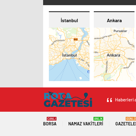
İstanbul
Ankara
Haberleri a
CANLI
ANLIK
GÜNLÜ
BORSA
NAMAZ VAKITLERI
GAZETELE