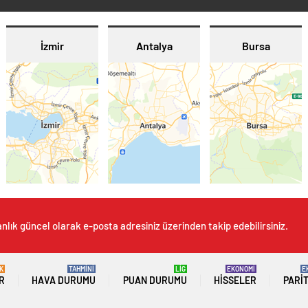
İzmir
Antalya
Bursa
nlık güncel olarak e-posta adresiniz üzerinden takip edebilirsiniz.
K
TAHMİNİ
LİG
EKONOMİ
E
R
HAVA DURUMU
PUAN DURUMU
HISSELER
PARI