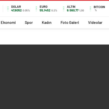
DOLAR
EURO
ALTIN
BITCOIN
47,6052
55,1452
6.560,77
%
0.05%
0.2%
1,00
Ekonomi
Spor
Kadın
Foto Galeri
Videolar