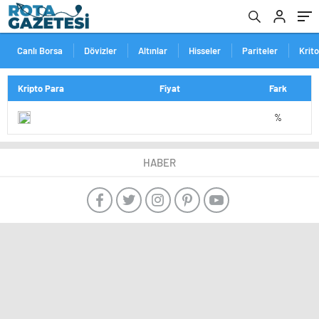
Canlı Borsa
Dövizler
Altınlar
Hisseler
Pariteler
Krit
Kripto Para
Fiyat
Fark
%
HABER