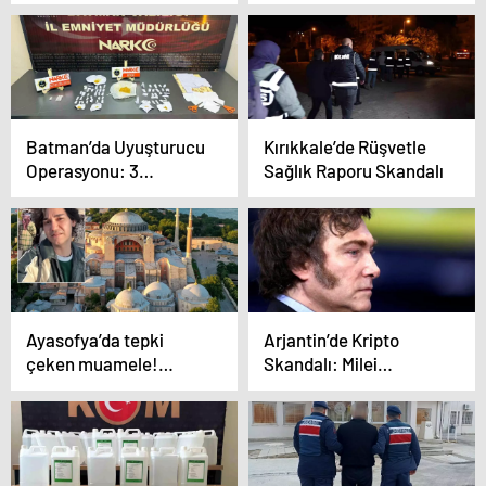
Batman’da Uyuşturucu
Kırıkkale’de Rüşvetle
Operasyonu: 3
Sağlık Raporu Skandalı
Tutuklama
Ayasofya’da tepki
Arjantin’de Kripto
çeken muamele!
Skandalı: Milei
‘Müslüman mısın’ dedi,
Hakkında Soruşturma
Kelime-i Şehadet
istedi