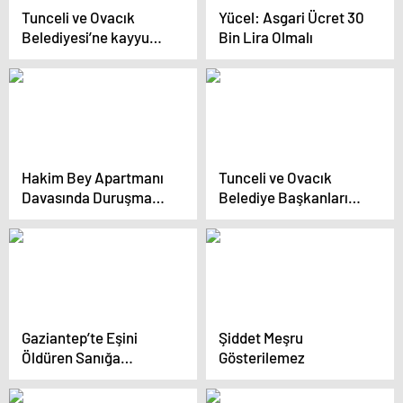
Tunceli ve Ovacık
Yücel: Asgari Ücret 30
Belediyesi’ne kayyum
Bin Lira Olmalı
atanmasının ardından
belediye önünde
protestolar başladı
Hakim Bey Apartmanı
Tunceli ve Ovacık
Davasında Duruşma
Belediye Başkanları
Ertelendi
Görevden Uzaklaştırıldı
Gaziantep’te Eşini
Şiddet Meşru
Öldüren Sanığa
Gösterilemez
Ağırlaştırılmış Müebbet
Cezası