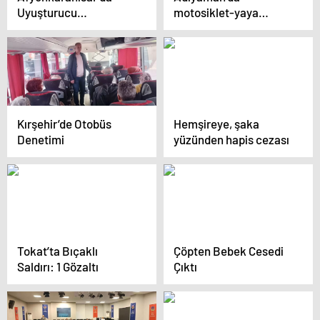
Uyuşturucu
motosiklet-yaya
Operasyonu
kazası: 2 yaralı
Kırşehir’de Otobüs
Hemşireye, şaka
Denetimi
yüzünden hapis cezası
Tokat’ta Bıçaklı
Çöpten Bebek Cesedi
Saldırı: 1 Gözaltı
Çıktı