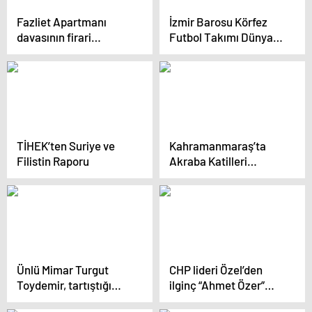
atamaları!!
Fazliet Apartmanı
İzmir Barosu Körfez
davasının firari
Futbol Takımı Dünya
sanıkları 1.5 yıl sonra
İkincisi Oldu
teslim oldu
TİHEK’ten Suriye ve
Kahramanmaraş’ta
Filistin Raporu
Akraba Katilleri
Samanlıkta Yakalandı
Ünlü Mimar Turgut
CHP lideri Özel’den
Toydemir, tartıştığı
ilginç “Ahmet Özer”
polis tarafından
çıkışı: DEM’e kendini