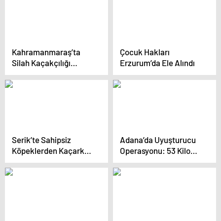
Kahramanmaraş’ta
Çocuk Hakları
Silah Kaçakçılığı
Erzurum’da Ele Alındı
Operasyonu: 10
Tutuklama
Serik’te Sahipsiz
Adana’da Uyuşturucu
Köpeklerden Kaçarken
Operasyonu: 53 Kilo
Kamyonun Altında
Esrar Ele Geçirildi
Kalan Çocuk İçin
Beraat Kararı