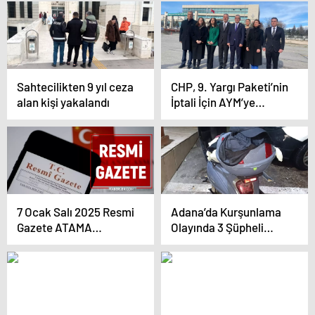
Sahtecilikten 9 yıl ceza
CHP, 9. Yargı Paketi’nin
alan kişi yakalandı
İptali İçin AYM’ye
Başvurdu
7 Ocak Salı 2025 Resmi
Adana’da Kurşunlama
Gazete ATAMA
Olayında 3 Şüpheli
KARARLARI! Bugünün
Yakalandı
kararları neler? 7 Ocak
Resmi Gazete
yayımlandı! 32266
sayılı Resmi Gazete