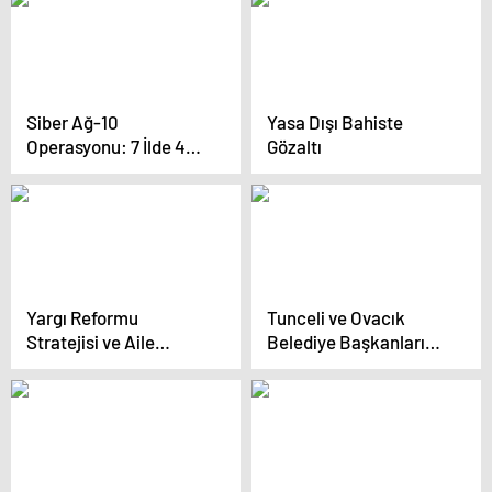
Siber Ağ-10
Yasa Dışı Bahiste
Operasyonu: 7 İlde 48
Gözaltı
Şüpheli Yakalandı
Yargı Reformu
Tunceli ve Ovacık
Stratejisi ve Aile
Belediye Başkanları
Arabuluculuğu Sistemi
Terör Suçundan
Tanıtıldı
Görevden Alındı