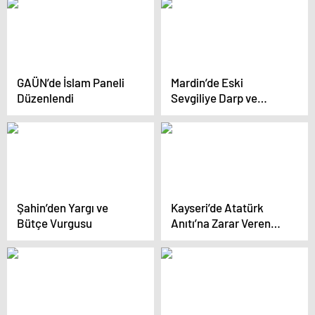
vuruldu
beğendiremeyince
bize gelmiş
GAÜN’de İslam Paneli
Mardin’de Eski
Düzenlendi
Sevgiliye Darp ve
Tehdit İddiaları
Şahin’den Yargı ve
Kayseri’de Atatürk
Bütçe Vurgusu
Anıtı’na Zarar Veren
Sanıklara Onaylanan
Ceza