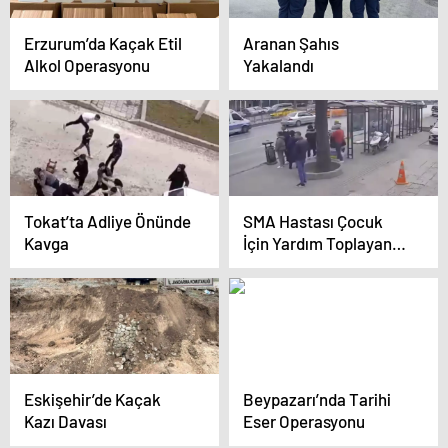
Erzurum’da Kaçak Etil
Aranan Şahıs
Alkol Operasyonu
Yakalandı
Tokat’ta Adliye Önünde
SMA Hastası Çocuk
Kavga
İçin Yardım Toplayan
Standı Çalmaya
Çalışan Şüpheli
Yakalandı
Eskişehir’de Kaçak
Beypazarı’nda Tarihi
Kazı Davası
Eser Operasyonu