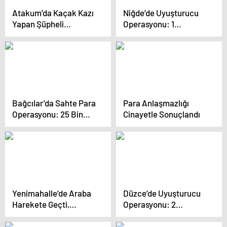
Atakum’da Kaçak Kazı
Niğde’de Uyuşturucu
Yapan Şüpheli
Operasyonu: 1
Gözaltında
Tutuklama
Bağcılar’da Sahte Para
Para Anlaşmazlığı
Operasyonu: 25 Bin
Cinayetle Sonuçlandı
Dolar ve 58 Bin Euro
Ele Geçirildi
Yenimahalle’de Araba
Düzce’de Uyuşturucu
Harekete Geçti,
Operasyonu: 2
Sürücüye Dev Ceza
Tutuklama