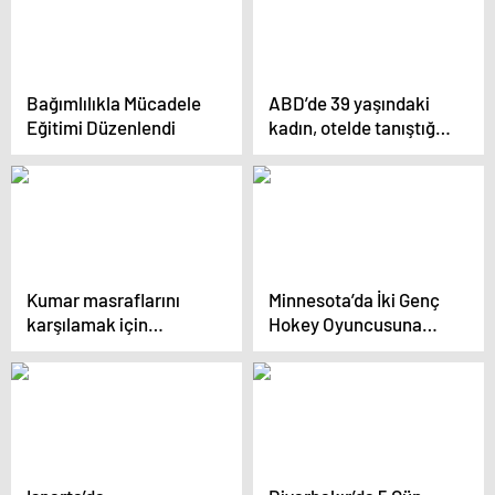
Bağımlılıkla Mücadele
ABD’de 39 yaşındaki
Eğitimi Düzenlendi
kadın, otelde tanıştığı 2
hokey oyuncusuna
cinsel istismarda
bulundu
Kumar masraflarını
Minnesota’da İki Genç
karşılamak için
Hokey Oyuncusuna
bebeğini Facebook
Cinsel İstismarda
üzerinden sattı
Bulunan Kadın Suçunu
İtiraf Etti