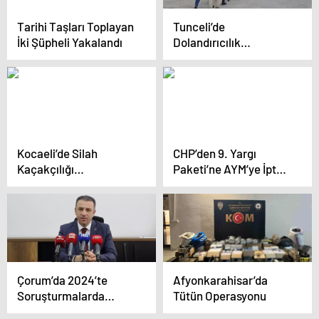
Tarihi Taşları Toplayan
Tunceli’de
İki Şüpheli Yakalandı
Dolandırıcılık
Operasyonu: 4 Kişi
Tutuklandı
Kocaeli’de Silah
CHP’den 9. Yargı
Kaçakçılığı
Paketi’ne AYM’ye İptal
Operasyonu
Başvurusu
Çorum’da 2024’te
Afyonkarahisar’da
Soruşturmalarda
Tütün Operasyonu
Tarihi Rekor