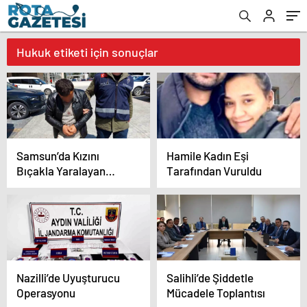
Hukuk etiketi için sonuçlar
Samsun’da Kızını
Hamile Kadın Eşi
Bıçakla Yaralayan
Tarafından Vuruldu
Baba Tutuklandı
Nazilli’de Uyuşturucu
Salihli’de Şiddetle
Operasyonu
Mücadele Toplantısı