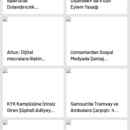
Isparta’da
Diyarbakır’da 5 Gün
Dolandırıcılık
Eylem Yasağı
Operasyonu
Altun: Dijital
Uzmanlardan Sosyal
mecralara ilişkin
Medyada Şantaj
caydırıcı tedbirlere
Uyarısı
ihtiyacımız var
KYK Kampüsüne İzinsiz
Samsun’da Tramvay ve
Giren Şüpheli Adliyeye
Ambulans Çarpıştı: 4
Sevk Edildi
Yaralı