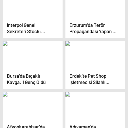
Interpol Genel
Erzurum’da Terör
Sekreteri Stock:
Propagandası Yapan 2
Mafyaya yenildik
Kişi Yakalandı
Bursa’da Bıçaklı
Erdek’te Pet Shop
Kavga: 1 Genç Öldü
İşletmecisi Silahlı
Saldırıya Uğradı
Afyonkarahisar’da
Adıyaman’da