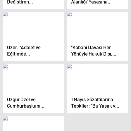
Değiştiren
Ajanlığı’ Yasasına
Değişiklikler
Karşı: Taslak Hemen
Komisyondan da Geçti
Geri Çekilmeli
Özer: “Adalet ve
“Kobani Davası Her
Eğitimde
Yönüyle Hukuk Dışı,
Memnuniyetsizlik
Siyasi Bir Davadır”
Zirvede: TÜİK Mi
Yanılıyor, Uluslararası
Kuruluşlar Mı?”
Özgür Özel ve
1 Mayıs Gözaltılarına
Cumhurbaşkanı
Tepkiler: “Bu Yasak ve
Erdoğan’ın Söğütözü
Gözaltılar Hukuksuz!”
Zirvesinin Perde Arkası