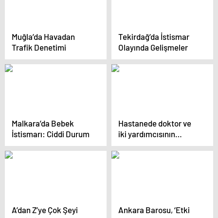
Muğla’da Havadan
Tekirdağ’da İstismar
Trafik Denetimi
Olayında Gelişmeler
Malkara’da Bebek
Hastanede doktor ve
İstismarı: Ciddi Durum
iki yardımcısının
tecavüzüne uğrayan
hemşire, doktorun
cinsel organını keserek
kurtuldu
A’dan Z’ye Çok Şeyi
Ankara Barosu, ‘Etki