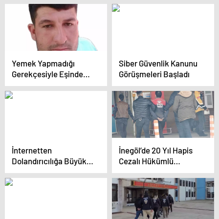
Yemek Yapmadığı
Siber Güvenlik Kanunu
Gerekçesiyle Eşinden
Görüşmeleri Başladı
Şiddet Gören Kadın
Hayatını Kaybetti
İnternetten
İnegöl’de 20 Yıl Hapis
Dolandırıcılığa Büyük
Cezalı Hükümlü
Operasyon: 56 Şüpheli
Yakalandı
Gözaltında