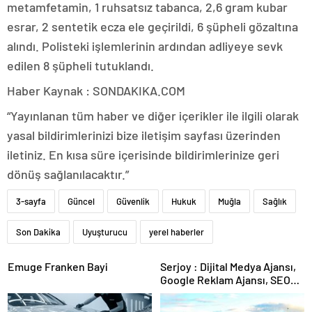
metamfetamin, 1 ruhsatsız tabanca, 2,6 gram kubar
esrar, 2 sentetik ecza ele geçirildi, 6 şüpheli gözaltına
alındı. Polisteki işlemlerinin ardından adliyeye sevk
edilen 8 şüpheli tutuklandı.
Haber Kaynak : SONDAKIKA.COM
“Yayınlanan tüm haber ve diğer içerikler ile ilgili olarak
yasal bildirimlerinizi bize iletişim sayfası üzerinden
iletiniz. En kısa süre içerisinde bildirimlerinize geri
dönüş sağlanılacaktır.”
3-sayfa
Güncel
Güvenlik
Hukuk
Muğla
Sağlık
Son Dakika
Uyuşturucu
yerel haberler
Emuge Franken Bayi
Serjoy : Dijital Medya Ajansı,
Google Reklam Ajansı, SEO
Ajansı ve Web Tasarım Ajansı