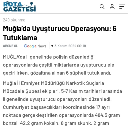
249 okunma
Muğla’da Uyuşturucu Operasyonu: 6
Tutuklama
8 Kasım 2024 00:19
ABONE OL
News
MUĞLA’da il genelinde polisin düzenlediği
operasyonlarda çeşitli miktarlarda uyuşturucu ele
geçirilirken, gözaltına alınan 6 şüpheli tutuklandı.
Muğla İl Emniyet Müdürlüğü Narkotik Suçlarla
Mücadele Şubesi ekipleri, 5-7 Kasım tarihleri arasında
il genelinde uyuşturucu operasyonları düzenledi.
Cumhuriyet başsavcılıkları koordinesinde 17 ayrı
noktada gerçekleştirilen operasyonlarda 484,5 gram
bonzai, 42,2 gram kokain, 8 gram skunk, 2 gram