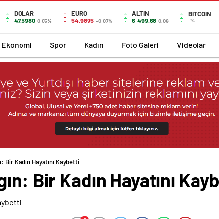
DOLAR
EURO
ALTIN
BITCOIN
47,5980
54,9895
6.499,68
%
0.05%
-0.07%
0,06
Ekonomi
Spor
Kadın
Foto Galeri
Videolar
: Bir Kadın Hayatını Kaybetti
ın: Bir Kadın Hayatını Kayb