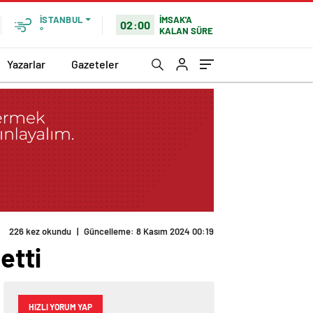
İMSAK'A
İSTANBUL
02:00
KALAN SÜRE
°
Yazarlar
Gazeteler
226 kez okundu
|
Güncelleme: 8 Kasım 2024 00:19
etti
HIZLI YORUM YAP