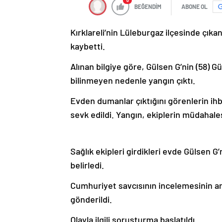
0
BEĞENDİM
ABONE OL
Kırklareli’nin Lüleburgaz ilçesinde çık
kaybetti.
Alınan bilgiye göre, Gülsen G’nin (58) 
bilinmeyen nedenle yangın çıktı.
Evden dumanlar çıktığını görenlerin ihbar
sevk edildi. Yangın, ekiplerin müdahale
Sağlık ekipleri girdikleri evde Gülsen 
belirledi.
Cumhuriyet savcısının incelemesinin ar
gönderildi.
Olayla ilgili soruşturma başlatıldı.