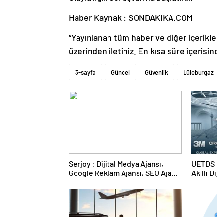
Haber Kaynak : SONDAKIKA.COM
“Yayınlanan tüm haber ve diğer içerikler i
üzerinden iletiniz. En kısa süre içerisin
3-sayfa
Güncel
Güvenlik
Lüleburgaz
Serjoy : Dijital Medya Ajansı,
UETDS N
Google Reklam Ajansı, SEO Ajansı
Akıllı D
ve Web Tasarım Ajansı