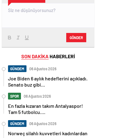
GÖNDER
SON DAKİKA
HABERLERİ
GÜNDEM
06 Ağustos 2026
Joe Biden 6 aylık hedeflerini açıkladı.
Senato buz gibi…
SPOR
06 Ağustos 2026
En fazla kızaran takım Antalyaspor!
Tam 5 futbolcu….
GÜNDEM
06 Ağustos 2026
Norweç silahlı kuvvetleri kadınlardan