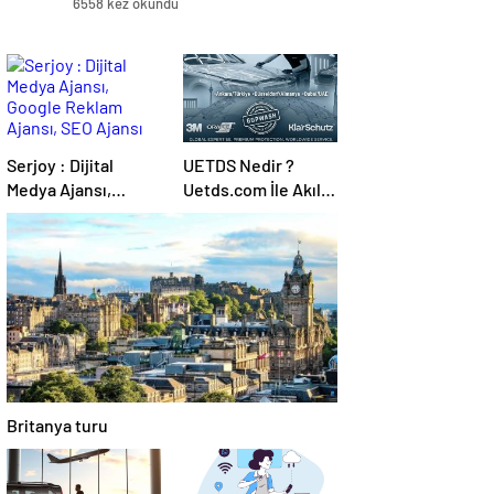
6558 kez okundu
Serjoy : Dijital
UETDS Nedir ?
Medya Ajansı,
Uetds.com İle Akıllı
Google Reklam
Dijital Taşımacılık
Ajansı, SEO Ajansı
Yazılımı
ve Web Tasarım
Ajansı
Britanya turu