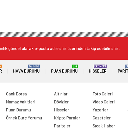
nlık güncel olarak e-posta adresiniz üzerinden takip edebilirsiniz.
K
TAHMİNİ
LİG
EKONOMİ
E
R
HAVA DURUMU
PUAN DURUMU
HISSELER
PARI
Canlı Borsa
Altınlar
Foto Galeri
Namaz Vakitleri
Dövizler
Video Galeri
Puan Durumu
Hisseler
Yazarlar
Örnek Burç Yorumu
Kripto Paralar
Gazeteler
Pariteler
Sıcak Haber