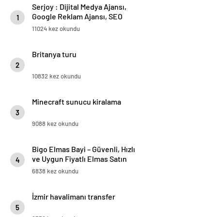
Serjoy : Dijital Medya Ajansı,
Google Reklam Ajansı, SEO
1
Ajansı ve Web Tasarım Ajansı
11024 kez okundu
Britanya turu
2
10832 kez okundu
Minecraft sunucu kiralama
3
9088 kez okundu
Bigo Elmas Bayi – Güvenli, Hızlı
ve Uygun Fiyatlı Elmas Satın
4
Almanın Yeni Adresi
6838 kez okundu
İzmir havalimanı transfer
5