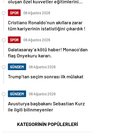
oluşan özel kuvvetler eğitimlerini
başlattı.
SPOR
06 Ağustos 2026
Cristiano Ronaldo’nun akıllara zarar
tüm kariyerinin istatistiğini çıkardık !
SPOR
06 Ağustos 2026
Galatasaray’a kötü haber! Monaco’dan
flaş Onyekuru kararı.
GÜNDEM
06 Ağustos 2026
Trump’tan seçim sonrası ilk mülakat
GÜNDEM
06 Ağustos 2026
Avusturya başbakanı Sebastian Kurz
ile ilgili bilinmeyenler
KATEGORİNİN POPÜLERLERİ