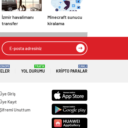
İzmir havalimanı
Minecraft sunucu
transfer
kiralama
KONOMİ
TRAFİK
CANLI
TELER
YOL DURUMU
KRIPTO PARALAR
Üye Giriş
Üye Kayıt
Şifremi Unuttum