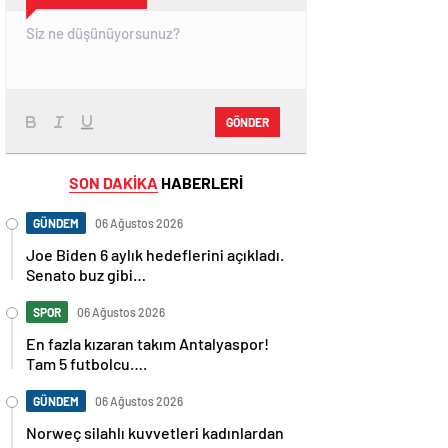
GÖNDER
SON DAKİKA
HABERLERİ
GÜNDEM
06 Ağustos 2026
Joe Biden 6 aylık hedeflerini açıkladı.
Senato buz gibi…
SPOR
06 Ağustos 2026
En fazla kızaran takım Antalyaspor!
Tam 5 futbolcu….
GÜNDEM
06 Ağustos 2026
Norweç silahlı kuvvetleri kadınlardan