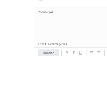
En az 10 karakter gerekli
Gönder