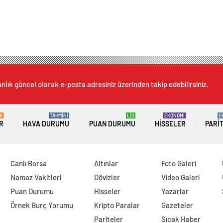
nlık güncel olarak e-posta adresiniz üzerinden takip edebilirsiniz.
K
TAHMİNİ
LİG
EKONOMİ
E
R
HAVA DURUMU
PUAN DURUMU
HISSELER
PARI
Canlı Borsa
Altınlar
Foto Galeri
Namaz Vakitleri
Dövizler
Video Galeri
Puan Durumu
Hisseler
Yazarlar
Örnek Burç Yorumu
Kripto Paralar
Gazeteler
Pariteler
Sıcak Haber