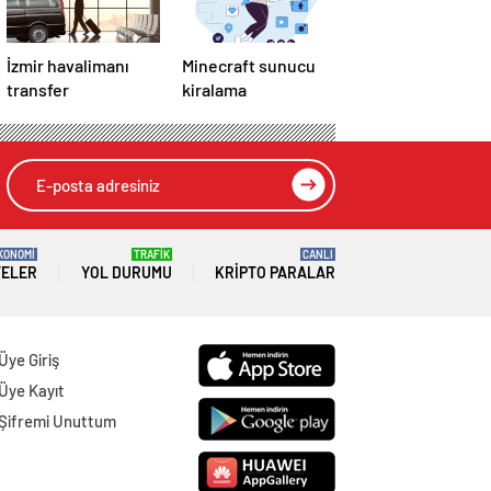
İzmir havalimanı
Minecraft sunucu
transfer
kiralama
KONOMİ
TRAFİK
CANLI
TELER
YOL DURUMU
KRIPTO PARALAR
Üye Giriş
Üye Kayıt
Şifremi Unuttum