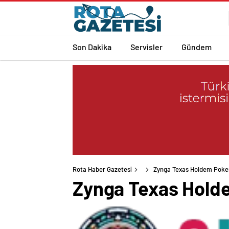
Son Dakika
Servisler
Gündem
Rota Haber Gazetesi
Zynga Texas Holdem Poker 
Zynga Texas Holdem