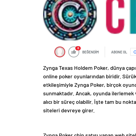
0
BEĞENDİM
ABONE OL
Zynga Texas Holdem Poker, dünya çapın
online poker oyunlarından biridir. Sürük
etkileşimiyle Zynga Poker, birçok oyunc
sunmaktadır. Ancak, oyunda ilerlemek v
alıcı bir süreç olabilir. İşte tam bu n
siteleri devreye girer.
Zynga Poker chip satışı yapan web sitel