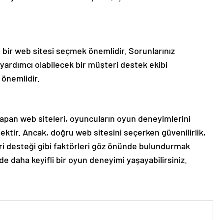
 bir web sitesi seçmek önemlidir. Sorunlarınız
e yardımcı olabilecek bir müşteri destek ekibi
 önemlidir.
yapan web siteleri, oyuncuların oyun deneyimlerini
tir. Ancak, doğru web sitesini seçerken güvenilirlik,
i desteği gibi faktörleri göz önünde bulundurmak
e daha keyifli bir oyun deneyimi yaşayabilirsiniz.