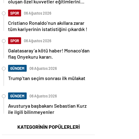
oluşan özel kuvvetler eğitimlerini
başlattı.
SPOR
06 Ağustos 2026
Cristiano Ronaldo’nun akıllara zarar
tüm kariyerinin istatistiğini çıkardık !
SPOR
06 Ağustos 2026
Galatasaray’a kötü haber! Monaco’dan
flaş Onyekuru kararı.
GÜNDEM
06 Ağustos 2026
Trump’tan seçim sonrası ilk mülakat
GÜNDEM
06 Ağustos 2026
Avusturya başbakanı Sebastian Kurz
ile ilgili bilinmeyenler
KATEGORİNİN POPÜLERLERİ