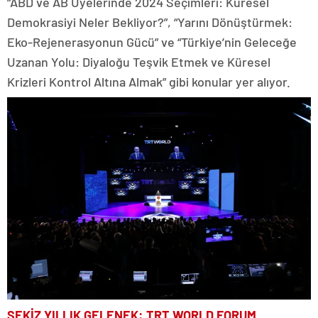
“ABD ve AB Üyelerinde 2024 Seçimleri: Küresel
Demokrasiyi Neler Bekliyor?”, “Yarını Dönüştürmek:
Eko-Rejenerasyonun Gücü” ve “Türkiye’nin Geleceğe
Uzanan Yolu: Diyaloğu Teşvik Etmek ve Küresel
Krizleri Kontrol Altına Almak” gibi konular yer alıyor.
SEKİZ YILLIK GELENEK: TRT WORLD FORUM