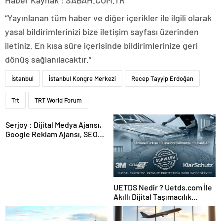
“Yayınlanan tüm haber ve diğer içerikler ile ilgili olarak
yasal bildirimlerinizi bize iletişim sayfası üzerinden
iletiniz. En kısa süre içerisinde bildirimlerinize geri
dönüş sağlanılacaktır.”
İstanbul
İstanbul Kongre Merkezi
Recep Tayyip Erdoğan
Trt
TRT World Forum
Serjoy : Dijital Medya Ajansı,
Google Reklam Ajansı, SEO
Ajansı ve Web Tasarım Ajansı
UETDS Nedir ? Uetds.com İle
Akıllı Dijital Taşımacılık
Yazılımı