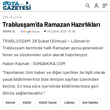
296 okunma
Trablusşam’da Ramazan Hazırlıkları
28 Şubat 2025 18:36
ABONE OL
News
TRABLUSŞAM, 28 Şubat (Xinhua) — Lübnan’ın
Trablusşam kentinde halk Ramazan ayına geleneksel
fener ve süslemeler satın alarak hazırlanıyor.
Haber Kaynak : SONDAKIKA.COM
“Yayınlanan tüm haber ve diğer içerikler ile ilgili olarak
yasal bildirimlerinizi bize iletişim sayfası üzerinden
iletiniz. En kısa süre içerisinde bildirimlerinize geri
dönüş sağlanılacaktır.”
Güncel
Kültür
Kültür Sanat
Lübnan
Son Dakika