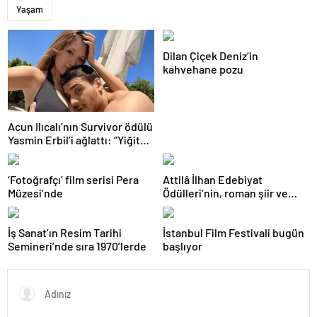
Yaşam
Dilan Çiçek Deniz’in
kahvehane pozu
Acun Ilıcalı’nın Survivor ödülü
Yasmin Erbil’i ağlattı: “Yiğit
kazansın”
‘Fotoğrafçı’ film serisi Pera
Attilâ İlhan Edebiyat
Müzesi’nde
Ödülleri’nin, roman şiir ve
senaryo başvuruları açıldı
İş Sanat’ın Resim Tarihi
İstanbul Film Festivali bugün
Semineri’nde sıra 1970’lerde
başlıyor