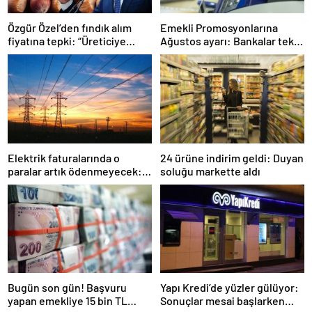
Özgür Özel’den fındık alım
Emekli Promosyonlarına
fiyatına tepki: “Üreticiye
Ağustos ayarı: Bankalar tek
ihanettir”
tek açıkladı
Elektrik faturalarında o
24 ürüne indirim geldi: Duyan
paralar artık ödenmeyecek:
soluğu markette aldı
EPDK yeni dönem tedbirlerini
tek tek açıkladı
Bugün son gün! Başvuru
Yapı Kredi’de yüzler gülüyor:
yapan emekliye 15 bin TL
Sonuçlar mesai başlarken