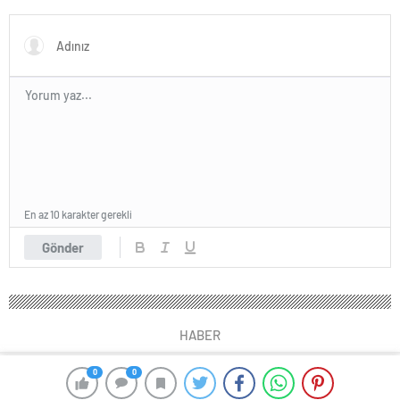
ödeme yapılacak
duyuruldu!
En az 10 karakter gerekli
Gönder
HABER
0
0