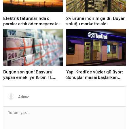
Elektrik faturalarında o
24 ürüne indirim geldi: Duyan
paralar artık ödenmeyecek:
soluğu markette aldı
EPDK yeni dönem tedbirlerini
tek tek açıkladı
Bugün son gün! Başvuru
Yapı Kredi’de yüzler gülüyor:
yapan emekliye 15 bin TL
Sonuçlar mesai başlarken
ödeme yapılacak
duyuruldu!