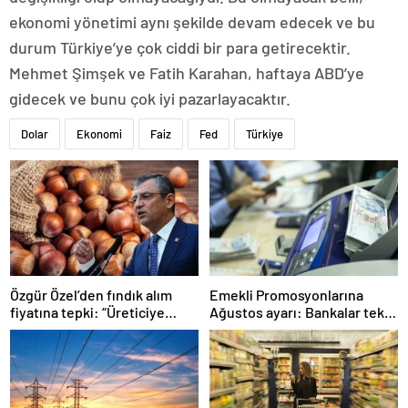
ekonomi yönetimi aynı şekilde devam edecek ve bu
durum Türkiye’ye çok ciddi bir para getirecektir.
Mehmet Şimşek ve Fatih Karahan, haftaya ABD’ye
gidecek ve bunu çok iyi pazarlayacaktır.
Dolar
Ekonomi
Faiz
Fed
Türkiye
Özgür Özel’den fındık alım
Emekli Promosyonlarına
fiyatına tepki: “Üreticiye
Ağustos ayarı: Bankalar tek
ihanettir”
tek açıkladı