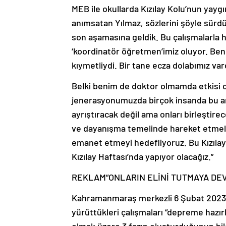
MEB ile okullarda Kızılay Kolu’nun yaygı
anımsatan Yılmaz, sözlerini şöyle sürdü
son aşamasına geldik. Bu çalışmalarla he
‘koordinatör öğretmen’imiz oluyor. Ben
kıymetliydi. Bir tane ecza dolabımız vard
Belki benim de doktor olmamda etkisi ol
jenerasyonumuzda birçok insanda bu anı v
ayrıştıracak değil ama onları birleştire
ve dayanışma temelinde hareket etmeler
emanet etmeyi hedefliyoruz. Bu Kızılay
Kızılay Haftası’nda yapıyor olacağız.”
REKLAM
“ONLARIN ELİNİ TUTMAYA DE
Kahramanmaraş merkezli 6 Şubat 2023’t
yürüttükleri çalışmaları “depreme hazır
olmak üzere 3 fazın oluşturduğunun bi