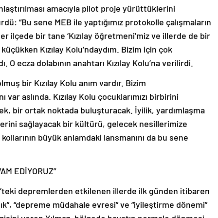
nlaştırılması amacıyla pilot proje yürüttüklerini
rdü: “Bu sene MEB ile yaptığımız protokolle çalışmaların
r ilçede bir tane ‘Kızılay öğretmeni’miz ve illerde de bir
 küçükken Kızılay Kolu’ndaydım. Bizim için çok
ı. O ecza dolabının anahtarı Kızılay Kolu’na verilirdi.
muş bir Kızılay Kolu anım vardır. Bizim
ar aslında. Kızılay Kolu çocuklarımızı birbirini
cek, bir ortak noktada buluşturacak. İyilik, yardımlaşma
ini sağlayacak bir kültürü, gelecek nesillerimize
 kollarının büyük anlamdaki lansmanını da bu sene
VAM EDİYORUZ”
eki depremlerden etkilenen illerde ilk günden itibaren
lık”, “depreme müdahale evresi” ve “iyileştirme dönemi”
lgisini veren Yılmaz, bölgede hayatın normale dönmesi