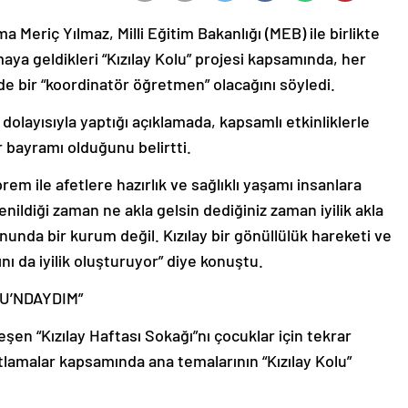
a Meriç Yılmaz, Milli Eğitim Bakanlığı (MEB) ile birlikte
aya geldikleri “Kızılay Kolu” projesi kapsamında, her
e de bir “koordinatör öğretmen” olacağını söyledi.
dolayısıyla yaptığı açıklamada, kapsamlı etkinliklerle
ir bayramı olduğunu belirtti.
prem ile afetlere hazırlık ve sağlıklı yaşamı insanlara
denildiği zaman ne akla gelsin dediğiniz zaman iyilik akla
unda bir kurum değil. Kızılay bir gönüllülük hareketi ve
ı da iyilik oluşturuyor” diye konuştu.
U’NDAYDIM”
en “Kızılay Haftası Sokağı”nı çocuklar için tekrar
utlamalar kapsamında ana temalarının “Kızılay Kolu”