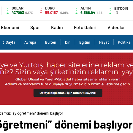
DOLAR
EURO
ALTIN
BITCOIN
47,7093
55,0157
6.586,94
%
0.17%
-0.01%
1,45
Ekonomi
Spor
Kadın
Foto Galeri
Videolar
3.Sayfa
Avrupa
Bülten
Din
Eğitim
Hayat
Politika
da “Kızılay öğretmeni” dönemi başlıyor
 öğretmeni” dönemi başlıyor