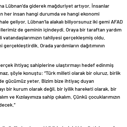
a Lübnan’da giderek mağduriyet artıyor. İnsanlar
eden her insan hangi durumda ve hangi ekonomi
hale geliyor. Lübnan’la alakalı biliyorsunuz iki gemi AFAD
llerimiz de geminin içindeydi. Oraya bir taraftan yardım
di vatandaşlarımızın tahliyesi gerçekleşmiş oldu.
 gerçekleştirdik. Orada yardımların dağıtımının
ı gerçek ihtiyaç sahiplerine ulaştırmayı hedef edinmiş
, şöyle konuştu: “Türk milleti olarak bir oluruz, birlik
de gücümüz yeter. Bizim bize ihtiyaç duyan
 bir kurum olarak değil, bir iyilik hareketi olarak, bir
lım ve Kızılayımıza sahip çıkalım. Çünkü çocuklarımızın
decek.”