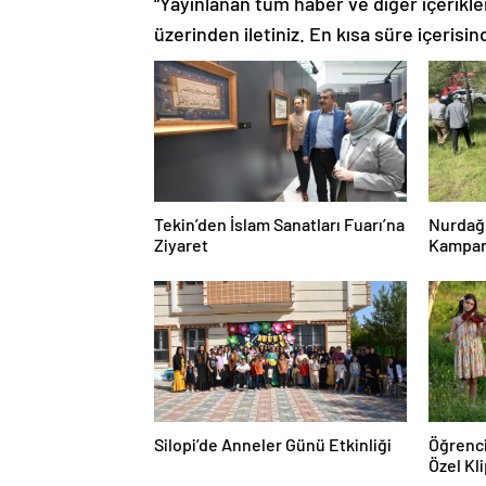
“Yayınlanan tüm haber ve diğer içerikler i
üzerinden iletiniz. En kısa süre içerisin
Tekin’den İslam Sanatları Fuarı’na
Nurdağı
Ziyaret
Kampan
Silopi’de Anneler Günü Etkinliği
Öğrenc
Özel Kl