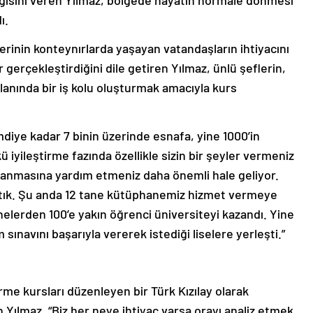
ı.
inin konteynırlarda yaşayan vatandaşların ihtiyacını
gerçekleştirdiğini dile getiren Yılmaz, ünlü şeflerin,
lanında bir iş kolu oluşturmak amacıyla kurs
mdiye kadar 7 binin üzerinde esnafa, yine 1000’in
 iyileştirme fazında özellikle sizin bir şeyler vermeniz
azanmasına yardım etmeniz daha önemli hale geliyor.
açtık. Şu anda 12 tane kütüphanemiz hizmet vermeye
lerden 100’e yakın öğrenci üniversiteyi kazandı. Yine
sınavını başarıyla vererek istediği liselere yerleşti.”
rme kursları düzenleyen bir Türk Kızılay olarak
 Yılmaz, “Biz her neye ihtiyaç varsa orayı analiz etmek