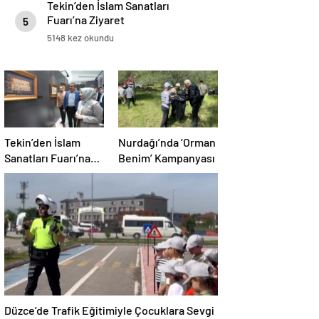
Tekin’den İslam Sanatları
Fuarı’na Ziyaret
5
5148 kez okundu
Tekin’den İslam
Nurdağı’nda ‘Orman
Sanatları Fuarı’na
Benim’ Kampanyası
Ziyaret
Düzce’de Trafik Eğitimiyle Çocuklara Sevgi