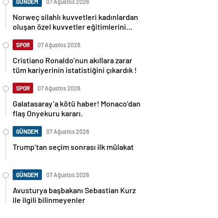
GÜNDEM
07 Ağustos 2026
Norweç silahlı kuvvetleri kadınlardan
oluşan özel kuvvetler eğitimlerini
başlattı.
SPOR
07 Ağustos 2026
Cristiano Ronaldo’nun akıllara zarar
tüm kariyerinin istatistiğini çıkardık !
SPOR
07 Ağustos 2026
Galatasaray’a kötü haber! Monaco’dan
flaş Onyekuru kararı.
GÜNDEM
07 Ağustos 2026
Trump’tan seçim sonrası ilk mülakat
GÜNDEM
07 Ağustos 2026
Avusturya başbakanı Sebastian Kurz
ile ilgili bilinmeyenler