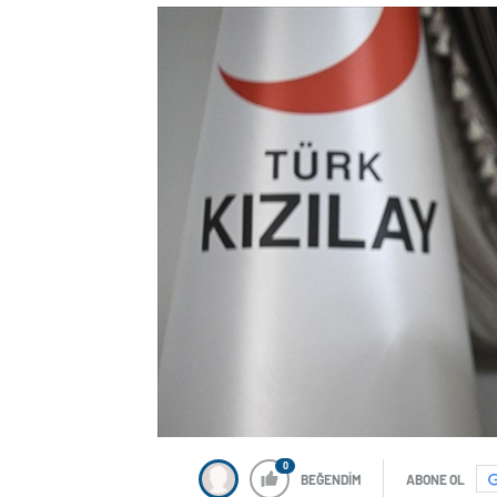
0
BEĞENDİM
ABONE OL