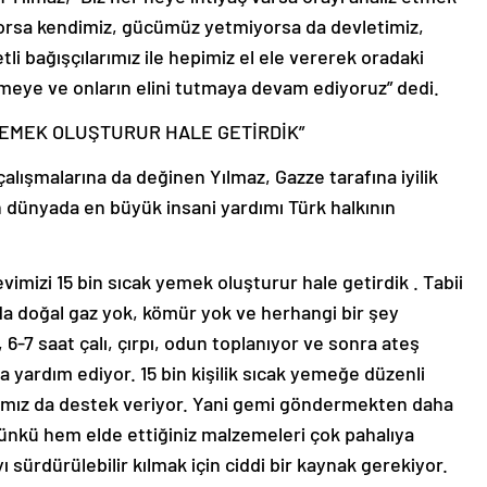
yorsa kendimiz, gücümüz yetmiyorsa da devletimiz,
i bağışçılarımız ile hepimiz el ele vererek oradaki
meye ve onların elini tutmaya devam ediyoruz” dedi.
K YEMEK OLUŞTURUR HALE GETİRDİK”
alışmalarına da değinen Yılmaz, Gazze tarafına iyilik
n dünyada en büyük insani yardımı Türk halkının
evimizi 15 bin sıcak yemek oluşturur hale getirdik . Tabii
da doğal gaz yok, kömür yok ve herhangi bir şey
 6-7 saat çalı, çırpı, odun toplanıyor ve sonra ateş
 da yardım ediyor. 15 bin kişilik sıcak yemeğe düzenli
rımız da destek veriyor. Yani gemi göndermekten daha
Çünkü hem elde ettiğiniz malzemeleri çok pahalıya
 sürdürülebilir kılmak için ciddi bir kaynak gerekiyor.