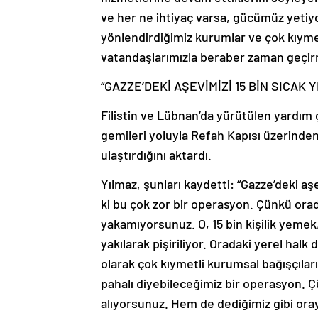
ve her ne ihtiyaç varsa, gücümüz yeti
yönlendirdiğimiz kurumlar ve çok kıymetl
vatandaşlarımızla beraber zaman geçir
“GAZZE’DEKİ AŞEVİMİZİ 15 BİN SICA
Filistin ve Lübnan’da yürütülen yardım ç
gemileri yoluyla Refah Kapısı üzerinde
ulaştırdığını aktardı.
Yılmaz, şunları kaydetti: “Gazze’deki aş
ki bu çok zor bir operasyon. Çünkü ora
yakamıyorsunuz. O, 15 bin kişilik yemek,
yakılarak pişiriliyor. Oradaki yerel halk
olarak çok kıymetli kurumsal bağışçıla
pahalı diyebileceğimiz bir operasyon. 
alıyorsunuz. Hem de dediğimiz gibi orayı