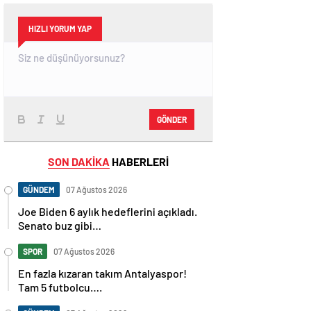
HIZLI YORUM YAP
GÖNDER
SON DAKİKA
HABERLERİ
GÜNDEM
07 Ağustos 2026
Joe Biden 6 aylık hedeflerini açıkladı.
Senato buz gibi…
SPOR
07 Ağustos 2026
En fazla kızaran takım Antalyaspor!
Tam 5 futbolcu….