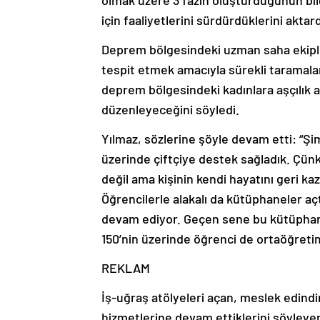
için faaliyetlerini sürdürdüklerini aktard
Deprem bölgesindeki uzman saha ekipler
tespit etmek amacıyla sürekli taramalar 
deprem bölgesindeki kadınlara aşçılık a
düzenleyeceğini söyledi.
Yılmaz, sözlerine şöyle devam etti: “Şi
üzerinde çiftçiye destek sağladık. Çünkü
değil ama kişinin kendi hayatını geri k
Öğrencilerle alakalı da kütüphaneler 
devam ediyor. Geçen sene bu kütüphane
150’nin üzerinde öğrenci de ortaöğretim 
REKLAM
İş-uğraş atölyeleri açan, meslek edindi
hizmetlerine devam ettiklerini söyleyen