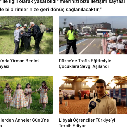
le ilgili olarak yasal bildirimlerinizi bize iletişim sayfası
de bildirimlerinize geri dönüş sağlanılacaktır.”
’nda ‘Orman Benim’
Düzce’de Trafik Eğitimiyle
yası
Çocuklara Sevgi Aşılandı
ilerden Anneler Günü’ne
Libyalı Öğrenciler Türkiye’yi
ip
Tercih Ediyor