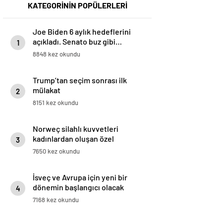
KATEGORİNİN POPÜLERLERİ
Joe Biden 6 aylık hedeflerini
açıkladı. Senato buz gibi…
1
8848 kez okundu
Trump’tan seçim sonrası ilk
mülakat
2
8151 kez okundu
Norweç silahlı kuvvetleri
kadınlardan oluşan özel
3
kuvvetler eğitimlerini başlattı.
7650 kez okundu
İsveç ve Avrupa için yeni bir
dönemin başlangıcı olacak
4
kararlar.
7168 kez okundu