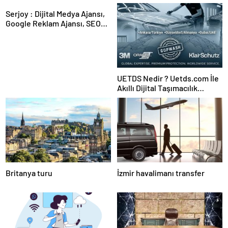
Serjoy : Dijital Medya Ajansı,
Google Reklam Ajansı, SEO
Ajansı ve Web Tasarım Ajansı
UETDS Nedir ? Uetds.com İle
Akıllı Dijital Taşımacılık
Yazılımı
Britanya turu
İzmir havalimanı transfer