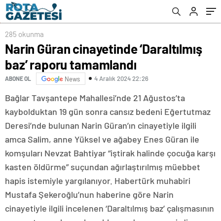
285 okunma
Narin Güran cinayetinde ‘Daraltılmış
baz’ raporu tamamlandı
4 Aralık 2024 22:26
ABONE OL
News
Bağlar Tavşantepe Mahallesi’nde 21 Ağustos’ta
kaybolduktan 19 gün sonra cansız bedeni Eğertutmaz
Deresi’nde bulunan Narin Güran’ın cinayetiyle ilgili
amca Salim, anne Yüksel ve ağabey Enes Güran ile
komşuları Nevzat Bahtiyar “iştirak halinde çocuğa karşı
kasten öldürme” suçundan ağırlaştırılmış müebbet
hapis istemiyle yargılanıyor. Habertürk muhabiri
Mustafa Şekeroğlu’nun haberine göre Narin
cinayetiyle ilgili incelenen ‘Daraltılmış baz’ çalışmasının