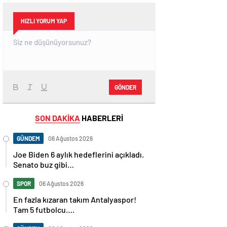
HIZLI YORUM YAP
GÖNDER
SON DAKİKA
HABERLERİ
GÜNDEM
06 Ağustos 2026
Joe Biden 6 aylık hedeflerini açıkladı.
Senato buz gibi…
SPOR
06 Ağustos 2026
En fazla kızaran takım Antalyaspor!
Tam 5 futbolcu….