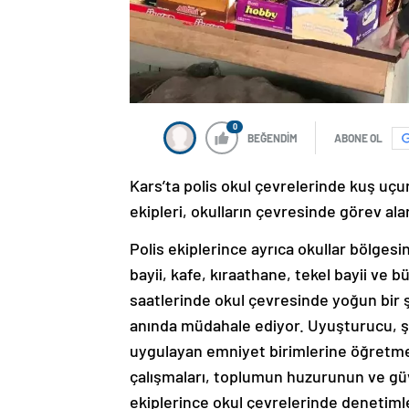
0
BEĞENDİM
ABONE OL
Kars’ta polis okul çevrelerinde kuş uçu
ekipleri, okulların çevresinde görev alar
Polis ekiplerince ayrıca okullar bölges
bayii, kafe, kıraathane, tekel bayii ve bü
saatlerinde okul çevresinde yoğun bir ş
anında müdahale ediyor. Uyuşturucu, şidd
uygulayan emniyet birimlerine öğretmen 
çalışmaları, toplumun huzurunun ve güv
ekiplerince okul çevrelerinde denetiml