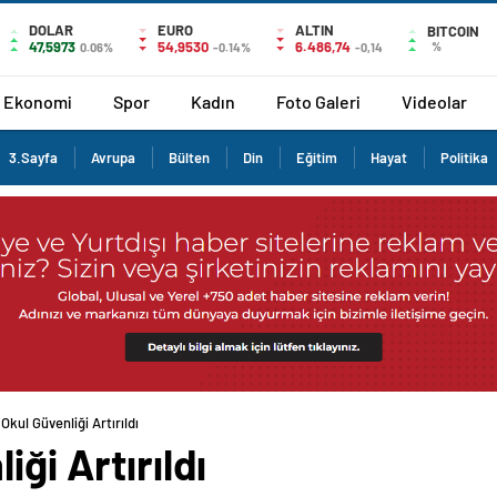
DOLAR
EURO
ALTIN
BITCOIN
47,5973
54,9530
6.486,74
%
0.06%
-0.14%
-0,14
Ekonomi
Spor
Kadın
Foto Galeri
Videolar
3.Sayfa
Avrupa
Bülten
Din
Eğitim
Hayat
Politika
Okul Güvenliği Artırıldı
iği Artırıldı