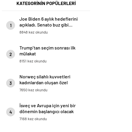
KATEGORİNİN POPÜLERLERİ
Joe Biden 6 aylık hedeflerini
açıkladı. Senato buz gibi…
1
8848 kez okundu
Trump’tan seçim sonrası ilk
mülakat
2
8151 kez okundu
Norweç silahlı kuvvetleri
kadınlardan oluşan özel
3
kuvvetler eğitimlerini başlattı.
7650 kez okundu
İsveç ve Avrupa için yeni bir
dönemin başlangıcı olacak
4
kararlar.
7168 kez okundu