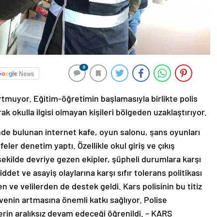
0
News
rtmuyor. Eğitim-öğretimin başlamasıyla birlikte polis
ak okulla ilgisi olmayan kişileri bölgeden uzaklaştırıyor.
inde bulunan internet kafe, oyun salonu, şans oyunları
feler denetim yaptı. Özellikle okul giriş ve çıkış
ekilde devriye gezen ekipler, şüpheli durumlara karşı
et ve asayiş olaylarına karşı sıfır tolerans politikası
ve velilerden de destek geldi. Kars polisinin bu titiz
enin artmasına önemli katkı sağlıyor. Polise
erin aralıksız devam edeceği öğrenildi. – KARS