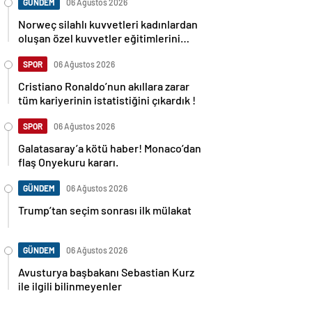
GÜNDEM
06 Ağustos 2026
Norweç silahlı kuvvetleri kadınlardan
oluşan özel kuvvetler eğitimlerini
başlattı.
SPOR
06 Ağustos 2026
Cristiano Ronaldo’nun akıllara zarar
tüm kariyerinin istatistiğini çıkardık !
SPOR
06 Ağustos 2026
Galatasaray’a kötü haber! Monaco’dan
flaş Onyekuru kararı.
GÜNDEM
06 Ağustos 2026
Trump’tan seçim sonrası ilk mülakat
GÜNDEM
06 Ağustos 2026
Avusturya başbakanı Sebastian Kurz
ile ilgili bilinmeyenler