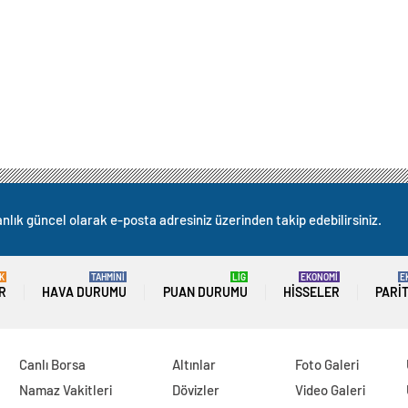
nlık güncel olarak e-posta adresiniz üzerinden takip edebilirsiniz.
K
TAHMİNİ
LİG
EKONOMİ
E
R
HAVA DURUMU
PUAN DURUMU
HISSELER
PARI
Canlı Borsa
Altınlar
Foto Galeri
Namaz Vakitleri
Dövizler
Video Galeri