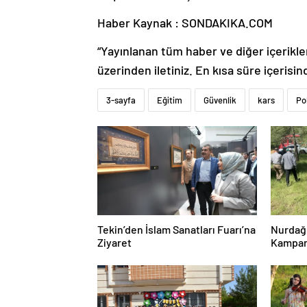
Haber Kaynak : SONDAKIKA.COM
“Yayınlanan tüm haber ve diğer içerikler i
üzerinden iletiniz. En kısa süre içerisin
3-sayfa
Eğitim
Güvenlik
kars
Po
Tekin’den İslam Sanatları Fuarı’na
Nurdağı
Ziyaret
Kampan