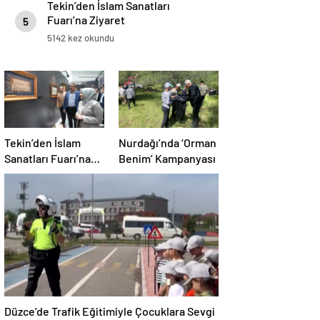
Tekin’den İslam Sanatları
Fuarı’na Ziyaret
5
5142 kez okundu
Tekin’den İslam
Nurdağı’nda ‘Orman
Sanatları Fuarı’na
Benim’ Kampanyası
Ziyaret
Düzce’de Trafik Eğitimiyle Çocuklara Sevgi