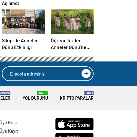
Aşılandı
Silopi’de Anneler
Öğrencilerden
Günü Etkinliği
Anneler Günü’ne
Özel Klip
KONOMİ
TRAFİK
CANLI
TELER
YOL DURUMU
KRIPTO PARALAR
Üye Giriş
Üye Kayıt