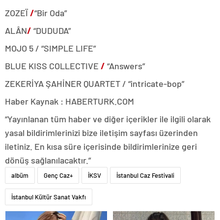
ZOZEÏ
/
“Bir Oda”
ALÂN
/
“DUDUDA”
MOJO 5 / “SIMPLE LIFE”
BLUE KISS COLLECTIVE
/
“Answers”
ZEKERİYA ŞAHİNER QUARTET / “intricate-bop”
Haber Kaynak : HABERTURK.COM
“Yayınlanan tüm haber ve diğer içerikler ile ilgili olarak
yasal bildirimlerinizi bize iletişim sayfası üzerinden
iletiniz. En kısa süre içerisinde bildirimlerinize geri
dönüş sağlanılacaktır.”
albüm
Genç Caz+
İKSV
İstanbul Caz Festivali
İstanbul Kültür Sanat Vakfı