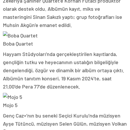
Zekeriya Şahiner Quartet’e Korhan Futacı prodüktör
olarak destek oldu. Albümün kayıt, miks ve
masteringini Sinan Sakızlı yaptı; grup fotoğrafları ise
Muhsin Akgün’e emanet edildi.
Boba Quartet
Hayyam Stüdyoları’nda gerçekleştirilen kayıtlarda,
gençliğin tutku ve heyecanının ustalığın bilgeliğiyle
dengelendiği, özgür ve dinamik bir albüm ortaya çıktı.
Albümün tanıtım konseri, 19 Kasım 2024’te, saat
21.00’de Pera 77’de düzenlenecek.
Mojo 5
Genç Caz+’nın bu seneki Seçici Kurulu’nda müzisyen
Ayşe Tütüncü, müzisyen Selen Gülün, müzisyen Volkan