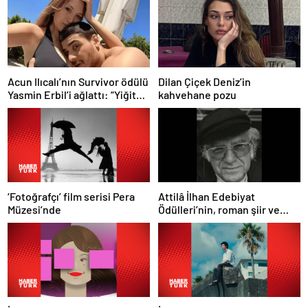
Acun Ilıcalı’nın Survivor ödülü
Dilan Çiçek Deniz’in
Yasmin Erbil’i ağlattı: “Yiğit
kahvehane pozu
kazansın”
‘Fotoğrafçı’ film serisi Pera
Attilâ İlhan Edebiyat
Müzesi’nde
Ödülleri’nin, roman şiir ve
senaryo başvuruları açıldı