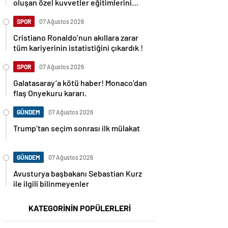
oluşan özel kuvvetler eğitimlerini
başlattı.
SPOR
07 Ağustos 2026
Cristiano Ronaldo’nun akıllara zarar
tüm kariyerinin istatistiğini çıkardık !
SPOR
07 Ağustos 2026
Galatasaray’a kötü haber! Monaco’dan
flaş Onyekuru kararı.
GÜNDEM
07 Ağustos 2026
Trump’tan seçim sonrası ilk mülakat
GÜNDEM
07 Ağustos 2026
Avusturya başbakanı Sebastian Kurz
ile ilgili bilinmeyenler
KATEGORİNİN POPÜLERLERİ