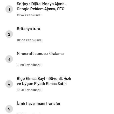
Serjoy : Dijital Medya Ajansı,
Google Reklam Ajansı, SEO
1
Ajansı ve Web Tasarım Ajansı
11047 kez okundu
Britanya turu
2
10833 kez okundu
Minecraft sunucu kiralama
3
9089 kez okundu
Bigo Elmas Bayi – Güvenli, Hızlı
ve Uygun Fiyatlı Elmas Satın
4
Almanın Yeni Adresi
6840 kez okundu
İzmir havalimanı transfer
5