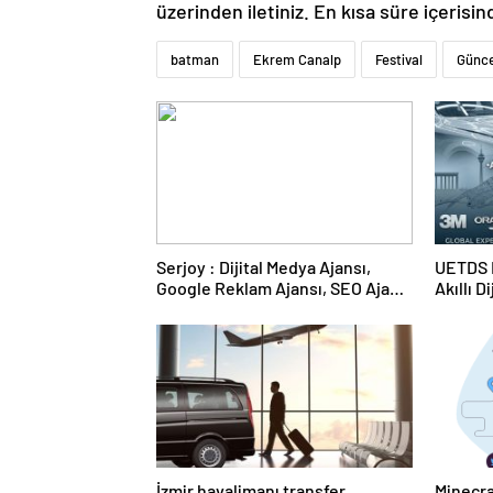
üzerinden iletiniz. En kısa süre içerisin
batman
Ekrem Canalp
Festival
Günce
Serjoy : Dijital Medya Ajansı,
UETDS N
Google Reklam Ajansı, SEO Ajansı
Akıllı D
ve Web Tasarım Ajansı
İzmir havalimanı transfer
Minecra