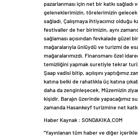
pazarlanması için net bir katkı sağladı
geleneklerimizin, törelerimizin gelecek 
sağladı. Çalışmaya ihtiyacımız olduğu k
festivaller de her birimizin, aynı zama
sağlaması açısından fevkalade güzel bi
mağaralarıyla ünlüydü ve turizmi de es
mağaralarımızdı. Finansmanı özel idar
temizliğini yapmak suretiyle tekrar turiz
Şaap vadisi bitip, açılışını yaptığımız z
katına belki de rahatlıkla üç katına çı
daha da zenginleşecek. Müzemizin ziyare
kişidir. Barajın üzerinde yapacağımız su 
zamanda Hasankeyf turizmine net katkı 
Haber Kaynak : SONDAKIKA.COM
“Yayınlanan tüm haber ve diğer içerikler i