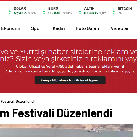
DOLAR
EURO
ALTIN
BITCOIN
47,7063
55,1598
6.666,17
%
0.17%
0.26%
2,67
Ekonomi
Spor
Kadın
Foto Galeri
Videolar
Festivali Düzenlendi
m Festivali Düzenlendi