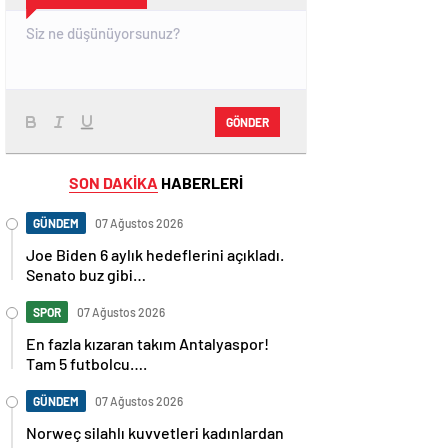
GÖNDER
SON DAKİKA
HABERLERİ
GÜNDEM
07 Ağustos 2026
Joe Biden 6 aylık hedeflerini açıkladı.
Senato buz gibi…
SPOR
07 Ağustos 2026
En fazla kızaran takım Antalyaspor!
Tam 5 futbolcu….
GÜNDEM
07 Ağustos 2026
Norweç silahlı kuvvetleri kadınlardan