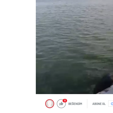
0
BEĞENDİM
ABONE OL