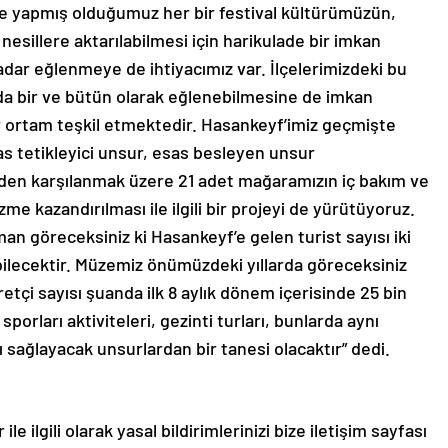
 ve yapmış olduğumuz her bir festival kültürümüzün,
nesillere aktarılabilmesi için harikulade bir imkan
adar eğlenmeye de ihtiyacımız var. İlçelerimizdeki bu
nda bir ve bütün olarak eğlenebilmesine de imkan
r ortam teşkil etmektedir. Hasankeyf’imiz geçmişte
as tetikleyici unsur, esas besleyen unsur
eden karşılanmak üzere 21 adet mağaramızın iç bakım ve
me kazandırılması ile ilgili bir projeyi de yürütüyoruz.
aman göreceksiniz ki Hasankeyf’e gelen turist sayısı iki
kabilecektir. Müzemiz önümüzdeki yıllarda göreceksiniz
tçi sayısı şuanda ilk 8 aylık dönem içerisinde 25 bin
sporları aktiviteleri, gezinti turları, bunlarda aynı
sağlayacak unsurlardan bir tanesi olacaktır” dedi.
le ilgili olarak yasal bildirimlerinizi bize iletişim sayfası