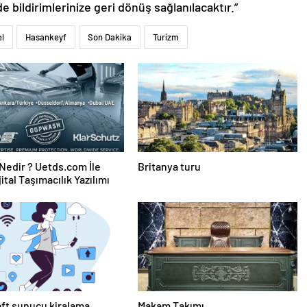
de bildirimlerinize geri dönüş sağlanılacaktır.”
l
Hasankeyf
Son Dakika
Turizm
edir ? Uetds.com İle
Britanya turu
ijital Taşımacılık Yazılımı
ft sunucu kiralama
Makam Takımı