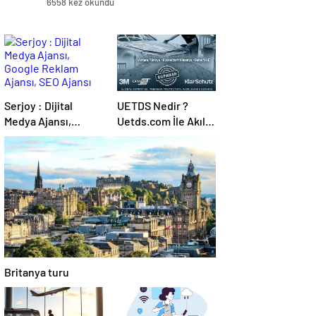
6558 kez okundu
Serjoy : Dijital
UETDS Nedir ?
Medya Ajansı,
Uetds.com İle Akıllı
Google Reklam
Dijital Taşımacılık
Ajansı, SEO Ajansı
Yazılımı
ve Web Tasarım
Ajansı
Britanya turu