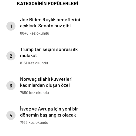
KATEGORİNİN POPÜLERLERİ
Joe Biden 6 aylık hedeflerini
açıkladı. Senato buz gibi…
1
8848 kez okundu
Trump’tan seçim sonrası ilk
mülakat
2
8151 kez okundu
Norweç silahlı kuvvetleri
kadınlardan oluşan özel
3
kuvvetler eğitimlerini başlattı.
7650 kez okundu
İsveç ve Avrupa için yeni bir
dönemin başlangıcı olacak
4
kararlar.
7168 kez okundu