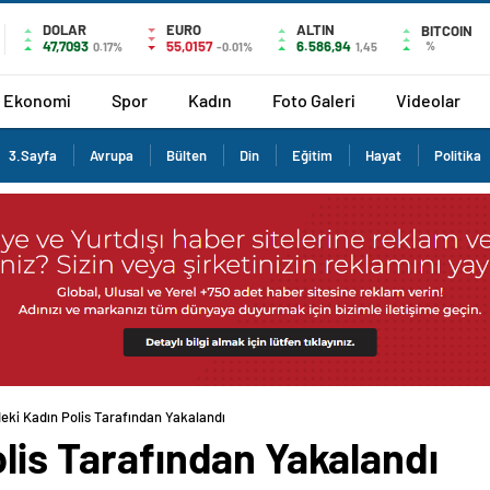
DOLAR
EURO
ALTIN
BITCOIN
47,7093
55,0157
6.586,94
%
0.17%
-0.01%
1,45
Ekonomi
Spor
Kadın
Foto Galeri
Videolar
3.Sayfa
Avrupa
Bülten
Din
Eğitim
Hayat
Politika
deki Kadın Polis Tarafından Yakalandı
olis Tarafından Yakalandı