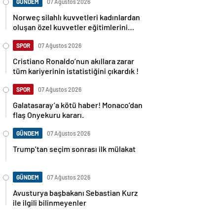
GÜNDEM
07 Ağustos 2026
Norweç silahlı kuvvetleri kadınlardan
oluşan özel kuvvetler eğitimlerini
başlattı.
SPOR
07 Ağustos 2026
Cristiano Ronaldo’nun akıllara zarar
tüm kariyerinin istatistiğini çıkardık !
SPOR
07 Ağustos 2026
Galatasaray’a kötü haber! Monaco’dan
flaş Onyekuru kararı.
GÜNDEM
07 Ağustos 2026
Trump’tan seçim sonrası ilk mülakat
GÜNDEM
07 Ağustos 2026
Avusturya başbakanı Sebastian Kurz
ile ilgili bilinmeyenler