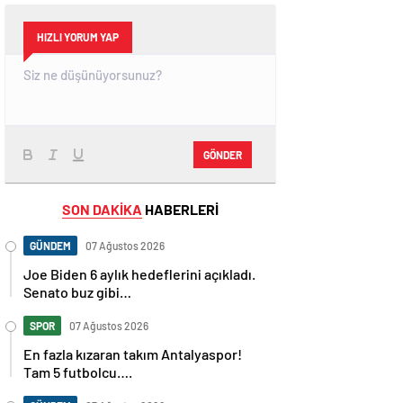
HIZLI YORUM YAP
GÖNDER
SON DAKİKA
HABERLERİ
GÜNDEM
07 Ağustos 2026
Joe Biden 6 aylık hedeflerini açıkladı.
Senato buz gibi…
SPOR
07 Ağustos 2026
En fazla kızaran takım Antalyaspor!
Tam 5 futbolcu….