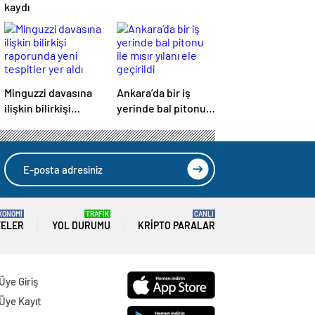
kaydı
Minguzzi davasına
Ankara’da bir iş
ilişkin bilirkişi
yerinde bal pitonu
raporunda yeni
ile mısır yılanı ele
tespitler yer aldı
geçirildi
KONOMİ
TRAFİK
CANLI
TELER
YOL DURUMU
KRIPTO PARALAR
Üye Giriş
Üye Kayıt