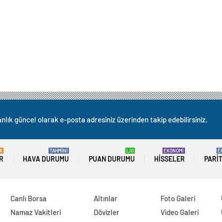
nlık güncel olarak e-posta adresiniz üzerinden takip edebilirsiniz.
K
TAHMİNİ
LİG
EKONOMİ
E
R
HAVA DURUMU
PUAN DURUMU
HISSELER
PARI
Canlı Borsa
Altınlar
Foto Galeri
Namaz Vakitleri
Dövizler
Video Galeri