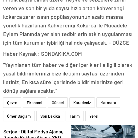
veren ve son bir yılda sayısı hızla artan kahverengi
kokarca zararlısının popülasyonunun azaltılmasına
yönelik hazırlanan Kahverengi Kokarca ile Mücadele
Eylem Planında yer alan tedbirlerin etkin uygulanması
için tüm kurumlar işbirliği halinde çalışacak. – DÜZCE
Haber Kaynak : SONDAKIKA.COM
“Yayınlanan tüm haber ve diğer içerikler ile ilgili olarak
yasal bildirimlerinizi bize iletişim sayfası üzerinden
iletiniz. En kısa süre içerisinde bildirimlerinize geri
dönüş sağlanılacaktır.”
Çevre
Ekonomi
Güncel
Karadeniz
Marmara
Ömer Sağlam
Son Dakika
Tarım
Yerel
Serjoy : Dijital Medya Ajansı,
Google Reklam Ajansı, SEO