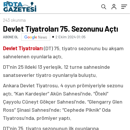
243 okunma
Devlet Tiyatroları 75. Sezonunu Açtı
2 Ekim 2024 01:05
ABONE OL
News
Devlet Tiyatroları
(DT) 75. tiyatro sezonunu bu akşam
sahnelenen oyunlarla açtı.
DT’nin 25 ildeki 13 yerleşik, 12 turne sahnesinde
sanatseverler tiyatro oyunlarıyla buluştu.
Ankara Devlet Tiyatrosu, 4 oyun prömiyeriyle sezonu
açtı. “Kan Kardeşler” Akün Sahnesi’nde, “Öteki”
Çayyolu Cüneyt Gökçer Sahnesi’nde, “Glengarry Glen
Ross” Şinasi Sahnesi’nde; “Cephede Piknik” Oda
Tiyatrosu’nda, prömiyer yaptı.
DT’nin 75. tiyatro sezonunun ilk oyunlarına