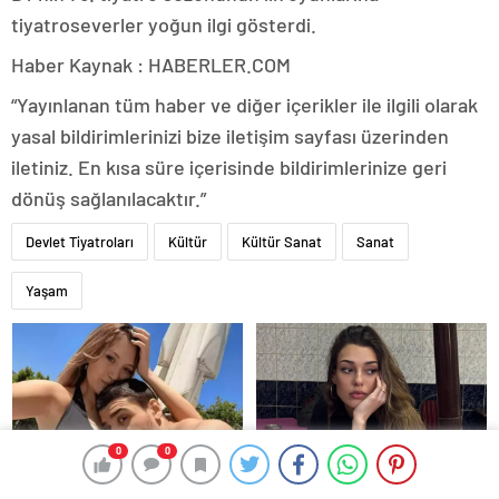
tiyatroseverler yoğun ilgi gösterdi.
Haber Kaynak : HABERLER.COM
“Yayınlanan tüm haber ve diğer içerikler ile ilgili olarak
yasal bildirimlerinizi bize iletişim sayfası üzerinden
iletiniz. En kısa süre içerisinde bildirimlerinize geri
dönüş sağlanılacaktır.”
Devlet Tiyatroları
Kültür
Kültür Sanat
Sanat
Yaşam
0
0
Acun Ilıcalı’nın Survivor ödülü
Dilan Çiçek Deniz’in
Yasmin Erbil’i ağlattı: “Yiğit
kahvehane pozu