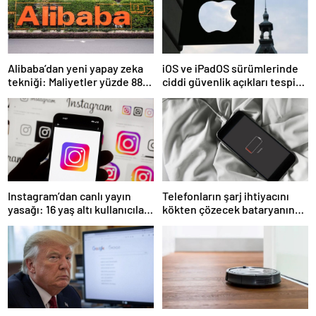
Alibaba’dan yeni yapay zeka
iOS ve iPadOS sürümlerinde
tekniği: Maliyetler yüzde 88
ciddi güvenlik açıkları tespit
düşüyor
edildi
Instagram’dan canlı yayın
Telefonların şarj ihtiyacını
yasağı: 16 yaş altı kullanıcılar
kökten çözecek bataryanın
için yeni kurallar açıklandı
seri üretimi başladı