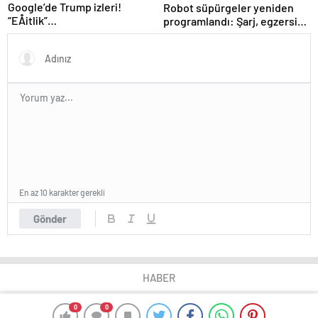
Google’de Trump izleri!
Robot süpürgeler yeniden
“EÅitlik”
programlandı: Şarj, egzersiz
ilkesiÂ rafaÂ kaldÄ±rÄ±lÄ±yor,
ve daha fazlası
iÅe alÄ±m sÃ¼reci deÄiÅiyor
En az 10 karakter gerekli
Gönder
HABER
0
0