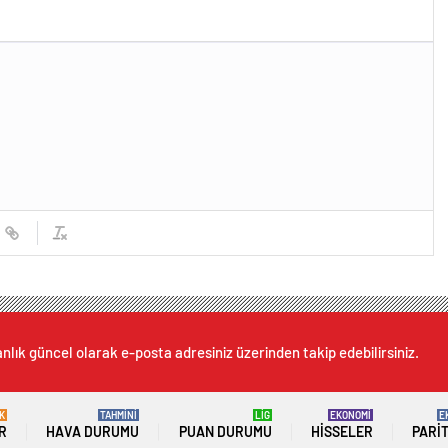
nlık güncel olarak e-posta adresiniz üzerinden takip edebilirsiniz.
K
TAHMİNİ
LİG
EKONOMİ
E
R
HAVA DURUMU
PUAN DURUMU
HISSELER
PARI