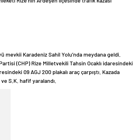
leketi Rize’nin Ardeşen ilçesinde trafik kazası
öyü mevkii Karadeniz Sahil Yolu’nda meydana geldi.
artisi (CHP) Rize Milletvekili Tahsin Ocaklı idaresindeki
aresindeki 09 AGJ 200 plakalı araç çarpıştı. Kazada
. ve S.K. hafif yaralandı.