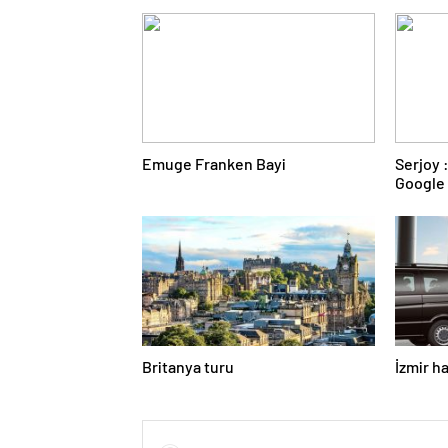
Emuge Franken Bayi
Serjoy : Dijital Medya Ajansı,
Google 
ve Web 
Britanya turu
İzmir h