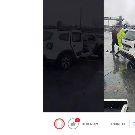
0
BEĞENDİM
ABONE OL