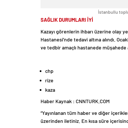
İstanbullu topl
SAĞLIK DURUMLARI İYİ
Kazayı görenlerin ihbarı üzerine olay yer
Hastanesi’nde tedavi altına alındı. Ocakl
ve tedbir amaçlı hastanede müşahede al
chp
rize
kaza
Haber Kaynak : CNNTURK.COM
“Yayınlanan tüm haber ve diğer içerikler i
üzerinden iletiniz. En kısa süre içerisin