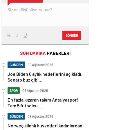
GÖNDER
SON DAKİKA
HABERLERİ
GÜNDEM
09 Ağustos 2026
Joe Biden 6 aylık hedeflerini açıkladı.
Senato buz gibi…
SPOR
09 Ağustos 2026
En fazla kızaran takım Antalyaspor!
Tam 5 futbolcu….
GÜNDEM
09 Ağustos 2026
Norweç silahlı kuvvetleri kadınlardan