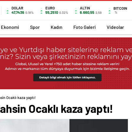
DOLAR
EURO
ALTIN
BITCOIN
47,7436
55,2510
6.660,55
%
0.18%
0.32%
2,59
Ekonomi
Spor
Kadın
Foto Galeri
Videolar
hsin Ocaklı kaza yaptı!
 Tahsin Ocaklı kaza yaptı!