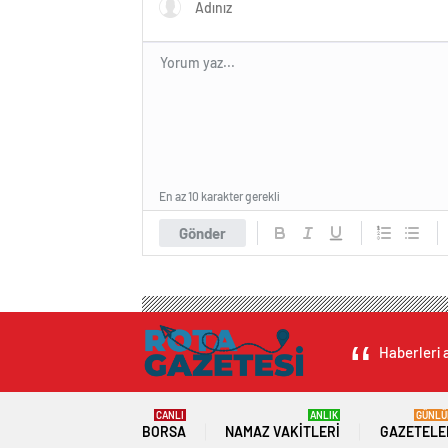
En az 10 karakter gerekli
Gönder
Haberleri a
CANLI
ANLIK
GÜNLÜ
BORSA
NAMAZ VAKITLERI
GAZETELE