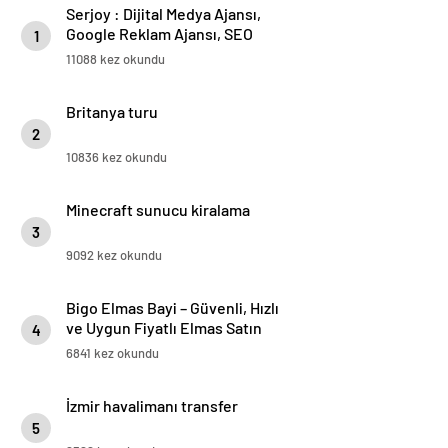
Serjoy : Dijital Medya Ajansı,
Google Reklam Ajansı, SEO
1
Ajansı ve Web Tasarım Ajansı
11088 kez okundu
Britanya turu
2
10836 kez okundu
Minecraft sunucu kiralama
3
9092 kez okundu
Bigo Elmas Bayi – Güvenli, Hızlı
ve Uygun Fiyatlı Elmas Satın
4
Almanın Yeni Adresi
6841 kez okundu
İzmir havalimanı transfer
5