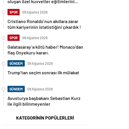
oluşan özel kuvvetler eğitimlerini
başlattı.
SPOR
09 Ağustos 2026
Cristiano Ronaldo’nun akıllara zarar
tüm kariyerinin istatistiğini çıkardık !
SPOR
09 Ağustos 2026
Galatasaray’a kötü haber! Monaco’dan
flaş Onyekuru kararı.
GÜNDEM
09 Ağustos 2026
Trump’tan seçim sonrası ilk mülakat
GÜNDEM
09 Ağustos 2026
Avusturya başbakanı Sebastian Kurz
ile ilgili bilinmeyenler
KATEGORİNİN POPÜLERLERİ