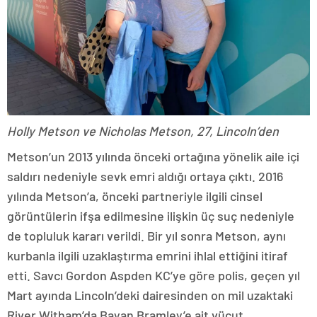
Holly Metson ve Nicholas Metson, 27, Lincoln’den
Metson’un 2013 yılında önceki ortağına yönelik aile içi
saldırı nedeniyle sevk emri aldığı ortaya çıktı. 2016
yılında Metson’a, önceki partneriyle ilgili cinsel
görüntülerin ifşa edilmesine ilişkin üç suç nedeniyle
de topluluk kararı verildi. Bir yıl sonra Metson, aynı
kurbanla ilgili uzaklaştırma emrini ihlal ettiğini itiraf
etti. Savcı Gordon Aspden KC’ye göre polis, geçen yıl
Mart ayında Lincoln’deki dairesinden on mil uzaktaki
River Witham’da Bayan Bramley’e ait vücut