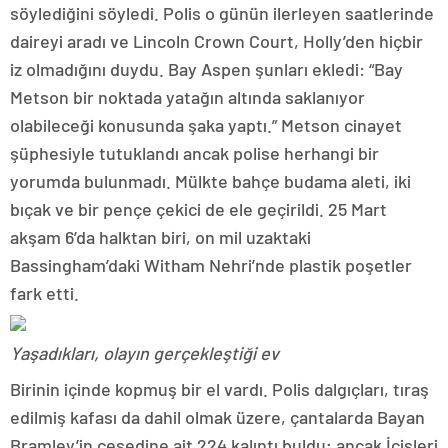
söylediğini söyledi. Polis o günün ilerleyen saatlerinde
daireyi aradı ve Lincoln Crown Court, Holly’den hiçbir
iz olmadığını duydu. Bay Aspen şunları ekledi: “Bay
Metson bir noktada yatağın altında saklanıyor
olabileceği konusunda şaka yaptı.” Metson cinayet
şüphesiyle tutuklandı ancak polise herhangi bir
yorumda bulunmadı. Mülkte bahçe budama aleti, iki
bıçak ve bir pençe çekici de ele geçirildi. 25 Mart
akşam 6’da halktan biri, on mil uzaktaki
Bassingham’daki Witham Nehri’nde plastik poşetler
fark etti.
Yaşadıkları, olayın gerçekleştiği ev
Birinin içinde kopmuş bir el vardı. Polis dalgıçları, tıraş
edilmiş kafası da dahil olmak üzere, çantalarda Bayan
Bramley’in cesedine ait 224 kalıntı buldu; ancak İçişleri