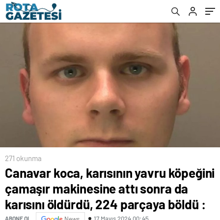
öldürdü, 224 parçaya böldü :
271 okunma
Canavar koca, karısının yavru köpeğini
çamaşır makinesine attı sonra da
karısını öldürdü, 224 parçaya böldü :
17 Mayıs 2024 00:45
ABONE OL
News