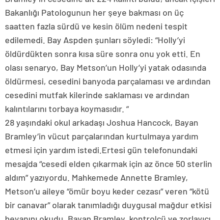
Bakanlığı Patologunun her şeye bakması on üç
saatten fazla sürdü ve kesin ölüm nedeni tespit
edilemedi. Bay Aspden şunları söyledi: “Holly’yi
öldürdükten sonra kısa süre sonra onu yok etti. En
olası senaryo, Bay Metson’un Holly’yi yatak odasında
öldürmesi, cesedini banyoda parçalaması ve ardından
cesedini mutfak kilerinde saklaması ve ardından
kalıntılarını torbaya koymasıdır. “
28 yaşındaki okul arkadaşı Joshua Hancock, Bayan
Bramley’in vücut parçalarından kurtulmaya yardım
etmesi için yardım istedi.Ertesi gün telefonundaki
mesajda “cesedi elden çıkarmak için az önce 50 sterlin
aldım” yazıyordu. Mahkemede Annette Bramley,
Metson’u aileye “ömür boyu keder cezası” veren “kötü
bir canavar” olarak tanımladığı duygusal mağdur etkisi
beyanını okudu. Bayan Bramley, kontrolcü ve zorlayıcı