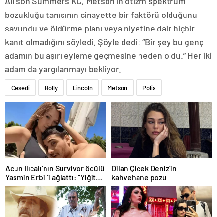
Allison Summers KC, Metson’ın otizm spektrum
bozukluğu tanısının cinayette bir faktörü olduğunu
savundu ve öldürme planı veya niyetine dair hiçbir
kanıt olmadığını söyledi. Şöyle dedi: “Bir şey bu genç
adamın bu aşırı eyleme geçmesine neden oldu.” Her iki
adam da yargılanmayı bekliyor.
Cesedi
Holly
Lincoln
Metson
Polis
Acun Ilıcalı’nın Survivor ödülü
Dilan Çiçek Deniz’in
Yasmin Erbil’i ağlattı: “Yiğit
kahvehane pozu
kazansın”