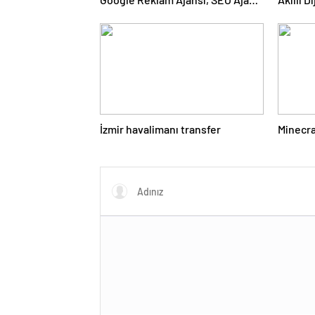
ve Web Tasarım Ajansı
İzmir havalimanı transfer
Minecra