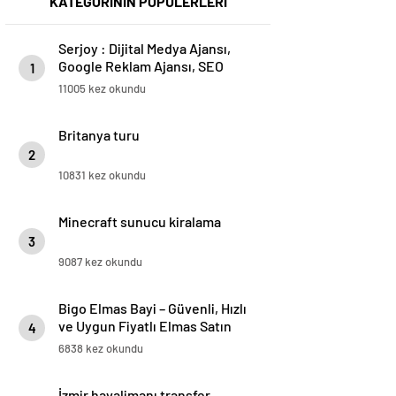
KATEGORİNİN POPÜLERLERİ
Serjoy : Dijital Medya Ajansı,
Google Reklam Ajansı, SEO
1
Ajansı ve Web Tasarım Ajansı
11005 kez okundu
Britanya turu
2
10831 kez okundu
Minecraft sunucu kiralama
3
9087 kez okundu
Bigo Elmas Bayi – Güvenli, Hızlı
ve Uygun Fiyatlı Elmas Satın
4
Almanın Yeni Adresi
6838 kez okundu
İzmir havalimanı transfer