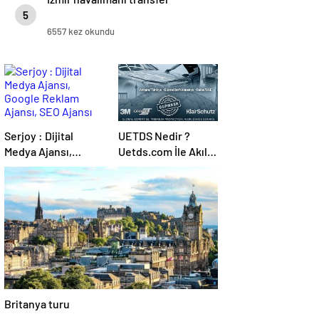
5
6557 kez okundu
Serjoy : Dijital
UETDS Nedir ?
Medya Ajansı,
Uetds.com İle Akıllı
Google Reklam
Dijital Taşımacılık
Ajansı, SEO Ajansı
Yazılımı
ve Web Tasarım
Ajansı
Britanya turu