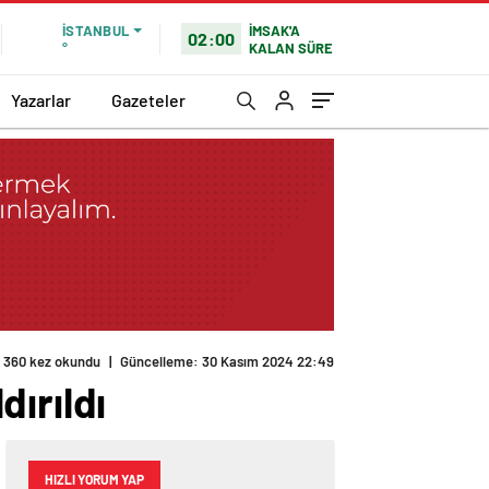
İMSAK'A
İSTANBUL
02:00
KALAN SÜRE
°
Yazarlar
Gazeteler
360 kez okundu
|
Güncelleme: 30 Kasım 2024 22:49
ırıldı
HIZLI YORUM YAP