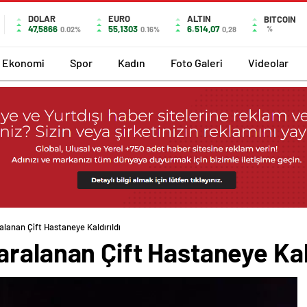
DOLAR
EURO
ALTIN
BITCOIN
47,5866
55,1303
6.514,07
%
0.02%
0.16%
0,28
Ekonomi
Spor
Kadın
Foto Galeri
Videolar
lanan Çift Hastaneye Kaldırıldı
ralanan Çift Hastaneye Kald