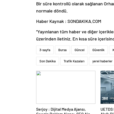
Bir süre kontrollü olarak sağlanan Orhan
normale döndü.
Haber Kaynak : SONDAKIKA.COM
“Yayınlanan tüm haber ve diğer içerikler i
üzerinden iletiniz. En kısa süre içerisin
3-sayfa
Bursa
Güncel
Güvenlik
Son Dakika
Trafik Kazaları
yerel haberler
Serjoy : Dijital Medya Ajansı,
UETDS N
Google Reklam Ajansı, SEO Ajansı
Akıllı D