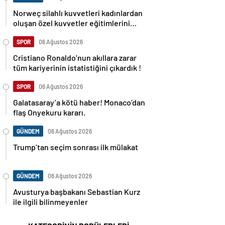
Norweç silahlı kuvvetleri kadınlardan
oluşan özel kuvvetler eğitimlerini
başlattı.
SPOR
06 Ağustos 2026
Cristiano Ronaldo’nun akıllara zarar
tüm kariyerinin istatistiğini çıkardık !
SPOR
06 Ağustos 2026
Galatasaray’a kötü haber! Monaco’dan
flaş Onyekuru kararı.
GÜNDEM
06 Ağustos 2026
Trump’tan seçim sonrası ilk mülakat
GÜNDEM
06 Ağustos 2026
Avusturya başbakanı Sebastian Kurz
ile ilgili bilinmeyenler