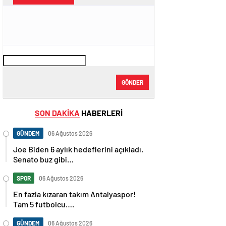
GÖNDER
SON DAKİKA
HABERLERİ
GÜNDEM
06 Ağustos 2026
Joe Biden 6 aylık hedeflerini açıkladı.
Senato buz gibi…
SPOR
06 Ağustos 2026
En fazla kızaran takım Antalyaspor!
Tam 5 futbolcu….
GÜNDEM
06 Ağustos 2026