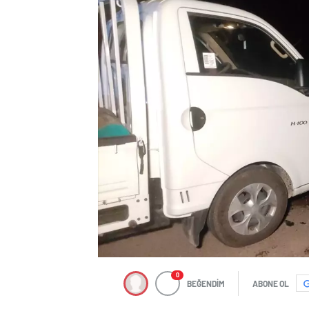
0
BEĞENDİM
ABONE OL