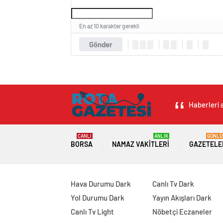
En az 10 karakter gerekli
Gönder
Haberleri a
CANLI
ANLIK
GÜNLÜ
BORSA
NAMAZ VAKITLERI
GAZETELE
Hava Durumu Dark
Canlı Tv Dark
Yol Durumu Dark
Yayın Akışları Dark
Canlı Tv Light
Nöbetçi Eczaneler