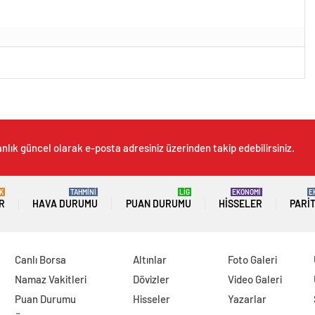
nlık güncel olarak e-posta adresiniz üzerinden takip edebilirsiniz.
K
TAHMİNİ
LİG
EKONOMİ
E
R
HAVA DURUMU
PUAN DURUMU
HISSELER
PARI
Canlı Borsa
Altınlar
Foto Galeri
Namaz Vakitleri
Dövizler
Video Galeri
Puan Durumu
Hisseler
Yazarlar