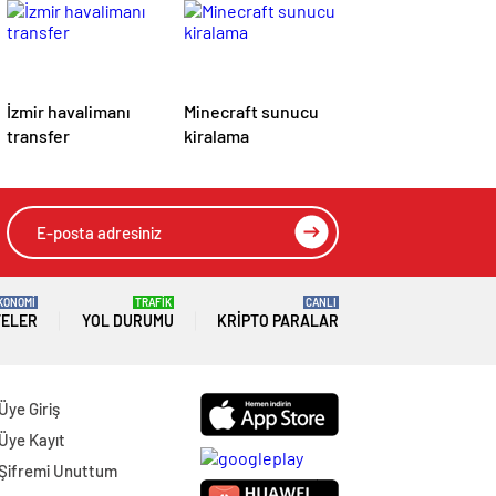
İzmir havalimanı
Minecraft sunucu
transfer
kiralama
KONOMİ
TRAFİK
CANLI
TELER
YOL DURUMU
KRIPTO PARALAR
Üye Giriş
Üye Kayıt
Şifremi Unuttum