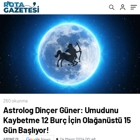
260 okunma
Astrolog Dinçer Güner: Umudunu
Kaybetme 12 Burç İçin Olağanüstü 15
Gün Başlıyor!
24 Mayıs 2024 00:48
ABONE OL
News