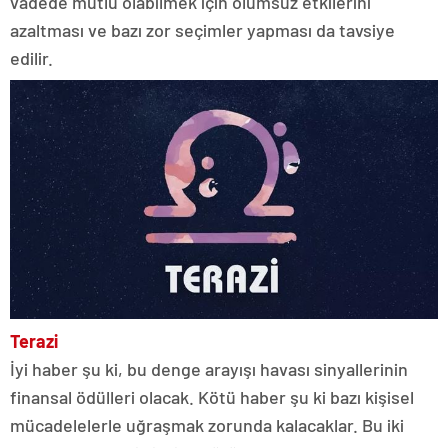
vadede mutlu olabilmek için olumsuz etkilerini
azaltması ve bazı zor seçimler yapması da tavsiye
edilir.
Terazi
İyi haber şu ki, bu denge arayışı havası sinyallerinin
finansal ödülleri olacak. Kötü haber şu ki bazı kişisel
mücadelelerle uğraşmak zorunda kalacaklar. Bu iki