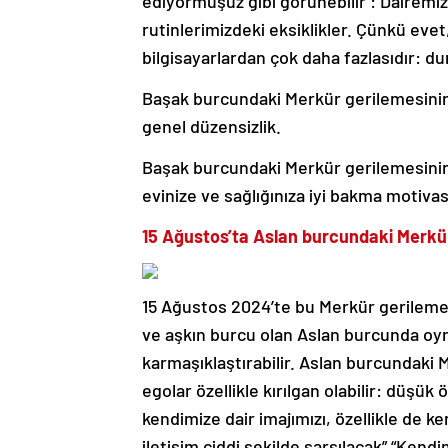
ediyormuşuz gibi görünebilir : Dairemi
rutinlerimizdeki eksiklikler. Çünkü ev
bilgisayarlardan çok daha fazlasıdır: du
Başak burcundaki Merkür gerilemesinin 
genel düzensizlik.
Başak burcundaki Merkür gerilemesinin
evinize ve sağlığınıza iyi bakma motiva
15 Ağustos’ta Aslan burcundaki Merkü
15 Ağustos 2024’te bu Merkür gerilemes
ve aşkın burcu olan Aslan burcunda oy
karmaşıklaştırabilir. Aslan burcundaki Me
egolar özellikle kırılgan olabilir: düş
kendimize dair imajımızı, özellikle de k
iletişim ciddi şekilde sarsılacak” “Ken