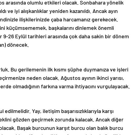
os arasında olumlu etkileri olacak. Sonbahara yönelik
ıldı ve iyi alışkanlıklar yeniden kazanıldı. Ancak ayın
endinizle ilişkilerinizde çaba harcamanız gerekecek.
ndini küçümsememek, başkalarını dinlemek önemli
r 9-26 Eylül tarihleri ​​arasında çok daha sakin bir dönem
an) dönecek.
zorluk. Bu gerilemenin ilk kısmı şüphe duymanıza ve işleri
çirmenize neden olacak. Ağustos ayının ikinci yarısı,
rde olmadığının farkına varma ihtiyacını vurgulayacak.
edilmelidir. Yay, iletişim başarısızlıklarıyla karşı
 şeklini gözden geçirmek zorunda kalacak. Ancak diğer
 olacak. Başak burcunun karşıt burcu olan balık burcu