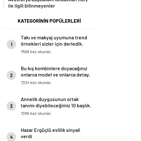
ile ilgili bilinmeyenler
KATEGORİNİN POPÜLERLERİ
Takı ve makyaj uyumuna trend
örnekleri sizler için derledik.
1
7568 kez okundu
Bu kış kombinlere doyacağınız
onlarca model ve onlarca detay.
2
7334 kez okundu
Annelik duygusunun ortak
tanımı diyebileceğimiz 10 başlık.
3
7286 kez okundu
Hazar Ergüçlü evlilik sinyali
verdi
4