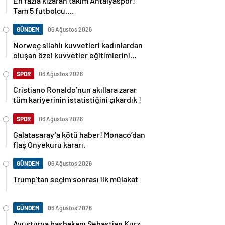
En fazla kızaran takım Antalyaspor!
Tam 5 futbolcu….
GÜNDEM
06 Ağustos 2026
Norweç silahlı kuvvetleri kadınlardan
oluşan özel kuvvetler eğitimlerini
başlattı.
SPOR
06 Ağustos 2026
Cristiano Ronaldo’nun akıllara zarar
tüm kariyerinin istatistiğini çıkardık !
SPOR
06 Ağustos 2026
Galatasaray’a kötü haber! Monaco’dan
flaş Onyekuru kararı.
GÜNDEM
06 Ağustos 2026
Trump’tan seçim sonrası ilk mülakat
GÜNDEM
06 Ağustos 2026
Avusturya başbakanı Sebastian Kurz