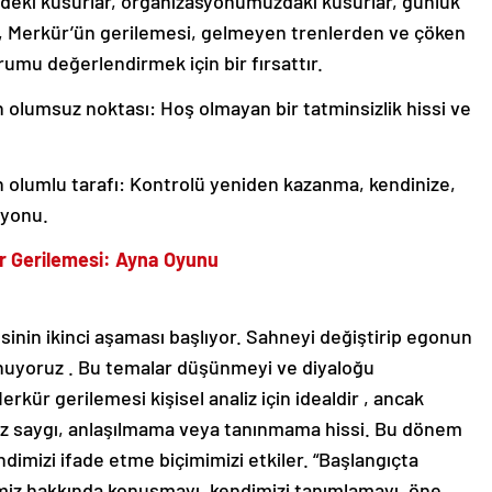
zdeki kusurlar, organizasyonumuzdaki kusurlar, günlük
et, Merkür’ün gerilemesi, gelmeyen trenlerden ve çöken
rumu değerlendirmek için bir fırsattır.
olumsuz noktası: Hoş olmayan bir tatminsizlik hissi ve
 olumlu tarafı: Kontrolü yeniden kazanma, kendinize,
syonu.
r Gerilemesi: Ayna Oyunu
inin ikinci aşaması başlıyor. Sahneyi değiştirip egonun
nuyoruz . Bu temalar düşünmeyi ve diyaloğu
rkür gerilemesi kişisel analiz için idealdir , ancak
ük öz saygı, anlaşılmama veya tanınmama hissi. Bu dönem
endimizi ifade etme biçimimizi etkiler. “Başlangıçta
dimiz hakkında konuşmayı, kendimizi tanımlamayı, öne