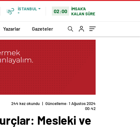
İMSAK'A
İSTANBUL
02:00
KALAN SÜRE
°
Yazarlar
Gazeteler
244 kez okundu
|
Güncelleme: 1 Ağustos 2024
00:42
urçlar: Mesleki ve