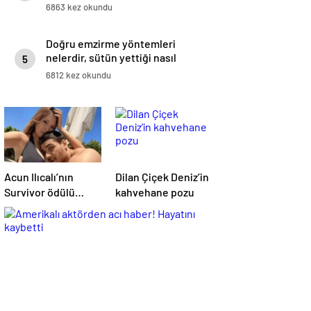
6863 kez okundu
Doğru emzirme yöntemleri
nelerdir, sütün yettiği nasıl
5
anlaşılır?
6812 kez okundu
Acun Ilıcalı’nın
Dilan Çiçek Deniz’in
Survivor ödülü
kahvehane pozu
Yasmin Erbil’i
ağlattı: “Yiğit
kazansın”