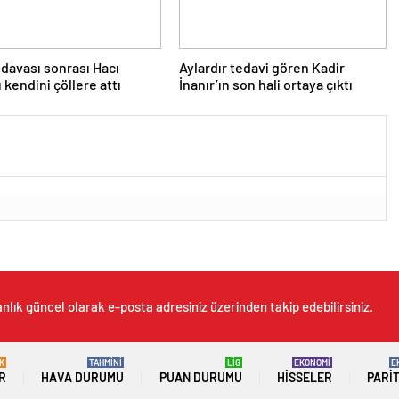
 davası sonrası Hacı
Aylardır tedavi gören Kadir
 kendini çöllere attı
İnanır’ın son hali ortaya çıktı
nlık güncel olarak e-posta adresiniz üzerinden takip edebilirsiniz.
K
TAHMİNİ
LİG
EKONOMİ
E
R
HAVA DURUMU
PUAN DURUMU
HISSELER
PARI