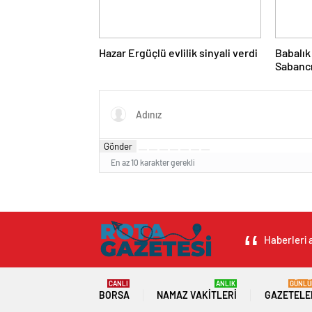
Hazar Ergüçlü evlilik sinyali verdi
Babalık
Sabancı
Gönder
En az 10 karakter gerekli
Haberleri a
CANLI
ANLIK
GÜNLÜ
BORSA
NAMAZ VAKITLERI
GAZETELE