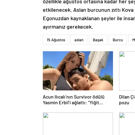
özellikle ağustos ortasına kadar her şe
etkilenecek. Aslan burcunun zıttı Kova 
Egonuzdan kaynaklanan şeyler ile insani
ayırmanız gerekecek.
15 Ağustos
aslan
Başak
Burcu
M
Acun Ilıcalı’nın Survivor ödülü
Dilan Ç
Yasmin Erbil’i ağlattı: “Yiğit
pozu
kazansın”