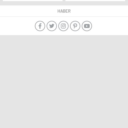
olsun’
HABER