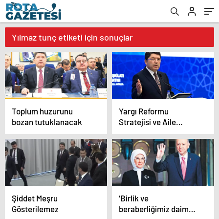
Yılmaz tunç etiketi için sonuçlar
Toplum huzurunu
Yargı Reformu
bozan tutuklanacak
Stratejisi ve Aile
Arabuluculuğu Sistemi
Tanıtıldı
Şiddet Meşru
‘Birlik ve
Gösterilemez
beraberliğimiz daim