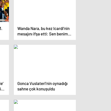
3.
Wanda Nara, bu kez Icardi’nin
mesajını ifşa etti: Sen benim
zayıf noktamsın
e’
Gonca Vuslateri’nin oynadığı
öz
sahne çok konuşuldu