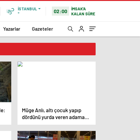
İMSAK'A
İSTANBUL
02:00
KALAN SÜRE
°
Yazarlar
Gazeteler
le:
Müge Anlı, altı çocuk yapıp
dördünü yurda veren adama
ateş püskürdü: Spermlerini
saça saça geziyor