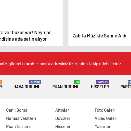
ra var huzur var! Neymar
Zabıta Müzikle Sahne Aldı
disine ada satın alıyor
nlık güncel olarak e-posta adresiniz üzerinden takip edebilirsiniz.
K
TAHMİNİ
LİG
EKONOMİ
E
R
HAVA DURUMU
PUAN DURUMU
HISSELER
PARI
Canlı Borsa
Altınlar
Foto Galeri
Namaz Vakitleri
Dövizler
Video Galeri
Puan Durumu
Hisseler
Yazarlar