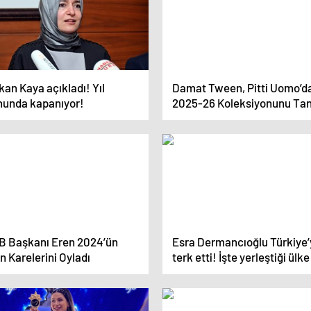
an Kaya açıkladı! Yıl
Damat Tween, Pitti Uomo’d
nunda kapanıyor!
2025-26 Koleksiyonunu Tanı
B Başkanı Eren 2024’ün
Esra Dermancıoğlu Türkiye’
ın Karelerini Oyladı
terk etti! İşte yerleştiği ülke