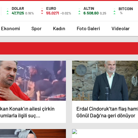
DOLAR
EURO
ALTIN
BITCOIN
47,7125
55,0271
6.508,60
%
0.16%
-0.02%
0,25
Ekonomi
Spor
Kadın
Foto Galeri
Videolar
kan Konak’ın ailesi çirkin
Erdal Cindoruk’tan flaş ham
umlarla ilgili suç
Gönül Dağı’na geri dönüyor
yurusunda bulunacak