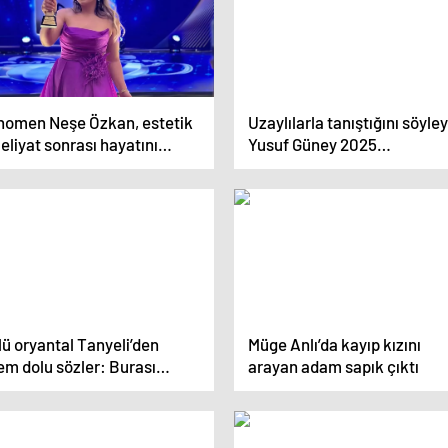
nomen Neşe Özkan, estetik
Uzaylılarla tanıştığını söyle
liyat sonrası hayatını
Yusuf Güney 2025
ybetti
kehanetlerini sıraladı
ü oryantal Tanyeli’den
Müge Anlı’da kayıp kızını
em dolu sözler: Burası
arayan adam sapık çıktı
stane değil hastane