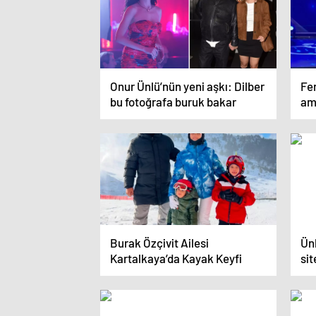
Onur Ünlü’nün yeni aşkı: Dilber
Fe
bu fotoğrafa buruk bakar
ame
ka
Burak Özçivit Ailesi
Ünl
Kartalkaya’da Kayak Keyfi
sit
pa