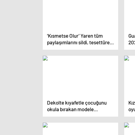
‘Kısmetse Olur’ Yaren tüm
Gu
paylaşımlarını sildi, tesettüre
202
girdi
Dekolte kıyafetle çocuğunu
Kız
okula bırakan modele
oy
velilerden sert tepki