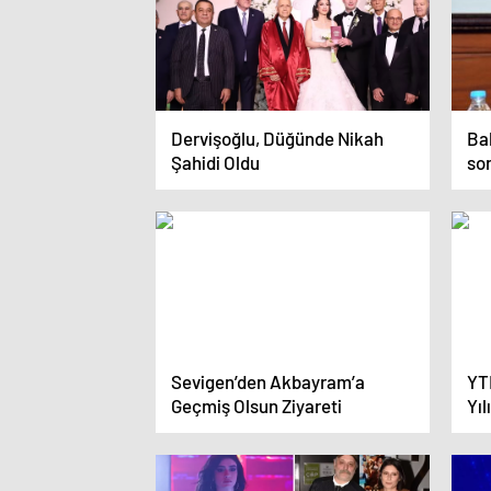
Dervişoğlu, Düğünde Nikah
Bak
Şahidi Oldu
so
Sevigen’den Akbayram’a
YT
Geçmiş Olsun Ziyareti
Yıl