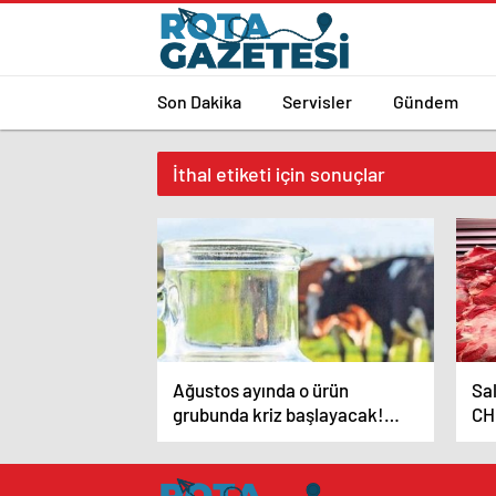
Son Dakika
Servisler
Gündem
İthal etiketi için sonuçlar
Ağustos ayında o ürün
Sal
grubunda kriz başlayacak!
CHP
Herkesi etkileyecek
Yur
Nas