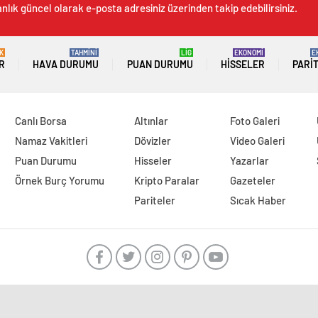
nlık güncel olarak e-posta adresiniz üzerinden takip edebilirsiniz.
K
TAHMİNİ
LİG
EKONOMİ
E
R
HAVA DURUMU
PUAN DURUMU
HISSELER
PARI
Canlı Borsa
Altınlar
Foto Galeri
Namaz Vakitleri
Dövizler
Video Galeri
Puan Durumu
Hisseler
Yazarlar
Örnek Burç Yorumu
Kripto Paralar
Gazeteler
Pariteler
Sıcak Haber