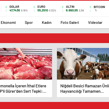
DOLAR
EURO
ALTIN
BITCOIN
47,7436
55,2510
6.660,55
%
0.18%
0.32%
2,59
Ekonomi
Spor
Kadın
Foto Galeri
Videolar
monella İçeren İthal Etlere
Niğdeli Besici Ramazan Ünl
’li Gürer’den Sert Tepki:
Hayvancılığı Tamamen
t Dışında Kontrol Ediliyorsa
Bırakacağım Çünkü Üretici
ıl Ülkemize Giriş Yapıyor?
Kazandırma Gibi Bir
Politikamız Yok