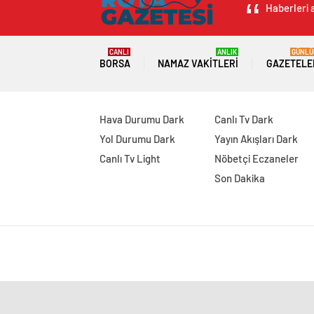
Haberleri a
CANLI
ANLIK
GÜNLÜ
BORSA
NAMAZ VAKITLERI
GAZETELE
Hava Durumu Dark
Canlı Tv Dark
Yol Durumu Dark
Yayın Akışları Dark
Canlı Tv Light
Nöbetçi Eczaneler
Son Dakika