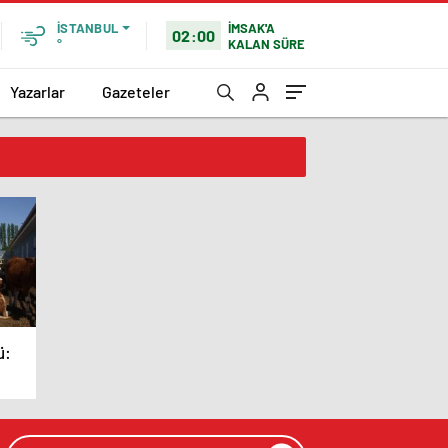
İMSAK'A
İSTANBUL
02:00
KALAN SÜRE
°
Yazarlar
Gazeteler
ü:
ye