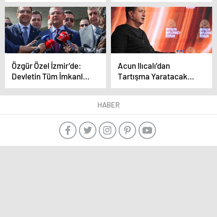
Oranı Kaydedildi
Özgür Özel İzmir’de:
Acun Ilıcalı’dan
Devletin Tüm İmkanları
Tartışma Yaratacak
Bir Parti İçin Seferber
Sözler: Çalışma
Edildi
Saatleri 10.30’da
HABER
Başlamalı! 06.00’da
Seyahat Etmeye
Değecek Bir Şey Yok