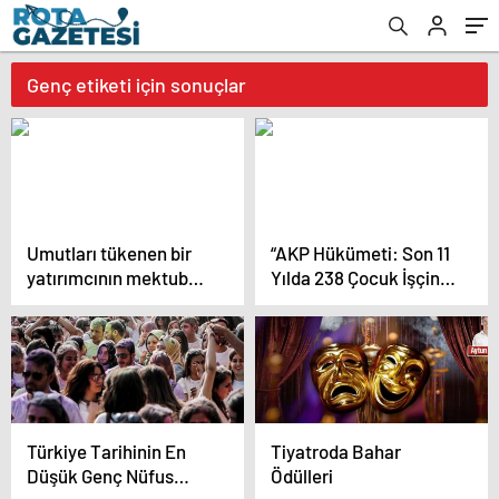
Genç etiketi için sonuçlar
Umutları tükenen bir
“AKP Hükümeti: Son 11
yatırımcının mektubu:
Yılda 238 Çocuk İşçinin
“Kötü ekonomi
Ölümünden Sorumlu”
kimseye saygın bir
yaşam vaat etmiyor”
Türkiye Tarihinin En
Tiyatroda Bahar
Düşük Genç Nüfus
Ödülleri