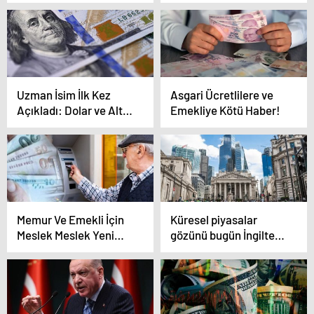
Giriliyor
Uzman İsim İlk Kez
Asgari Ücretlilere ve
Açıkladı: Dolar ve Altın
Emekliye Kötü Haber!
Sahiplerine Kara Haber
Memur Ve Emekli İçin
Küresel piyasalar
Meslek Meslek Yeni
gözünü bugün İngiltere
Zamlı Maaşlar
Merkez Bankası’nın
faiz kararına çevirdi