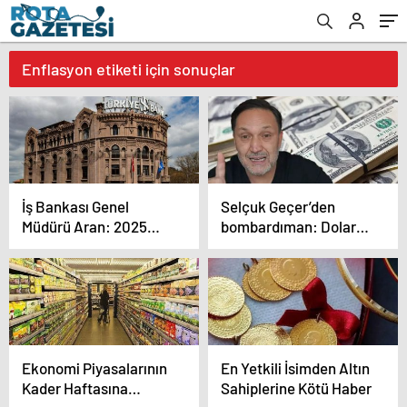
Enflasyon etiketi için sonuçlar
İş Bankası Genel
Selçuk Geçer’den
Müdürü Aran: 2025
bombardıman: Dolar
sonuna kadar
50’de olur 150’de
rahatlama beklemeyin
Ekonomi Piyasalarının
En Yetkili İsimden Altın
Kader Haftasına
Sahiplerine Kötü Haber