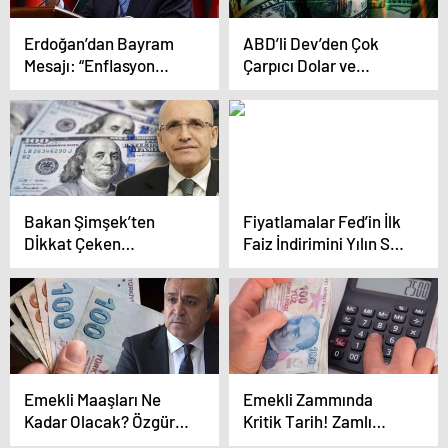
Erdoğan’dan Bayram
ABD’li Dev’den Çok
Mesajı: “Enflasyon
Çarpıcı Dolar ve
Canavarından
Enflasyon Tahmini!
Kurtulacağız”
Faiz Ne Zaman İnecek?
Bakan Şimşek’ten
Fiyatlamalar Fed’in İlk
Dİkkat Çeken
Faiz İndirimini Yılın Son
‘Enflasyon’ Açıklaması!
Çeyreğine İşaret Ediyor
Emekli Maaşları Ne
Emekli Zammında
Kadar Olacak? Özgür
Kritik Tarih! Zamlı
Erdursun Oran Vererek
Maaşlarda Gözler 3