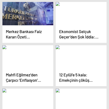
Açıkladı
Haziran’a Kilitlendi
Merkez Bankası Faiz
Ekonomist Selçuk
Kararı Özeti
Geçer’den Şok İddia:
Yayımlandı! Zorunlu
“Doların Gerçek
karşılık
Değerini Söyledi,
düzenlemesiyle 550
Enflasyon Rakamı
milyar TL çekildi
Korkuttu
Mahfi Eğilmez’den
12 Eylül’e 5 kala:
Çarpıcı ‘Enflasyon’
Emekçinin çöküş
Verileri: Kredi Kartı
grafiği
Harcamaları
Enflasyonla Yarışıyor