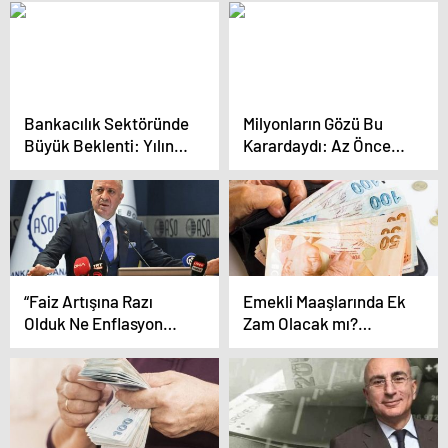
Çağrı: Çay Fiyatı 25 TL
Olmalı
Bankacılık Sektöründe
Milyonların Gözü Bu
Büyük Beklenti: Yılın
Karardaydı: Az Önce
İlk Çeyreğinde Yüzde
Açıklandı
32,2’lik Düşüş
Öngörülüyor: Bilanço
Dönemi Başlıyor
“Faiz Artışına Razı
Emekli Maaşlarında Ek
Olduk Ne Enflasyon
Zam Olacak mı?
Düştü Ne Sermaye
Cevdet Yılmaz’dan İyi
Geldi”
Haber!