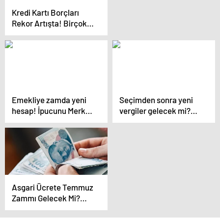
Yüzleşecek…
Kredi Kartı Borçları
Rekor Artışta! Birçok
Endişe Dile Getirilirken,
Önlemler İçin Bunlar
Konuşuluyor
Emekliye zamda yeni
Seçimden sonra yeni
hesap! İpucunu Merkez
vergiler gelecek mi?
Bankası verdi: En az
Bakan Şimşek yanıt
yüzde 21 ve refah payı
verdi
Asgari Ücrete Temmuz
Zammı Gelecek Mi?
SGK Uzmanı Canlı
Yayında Bu Sözlerle