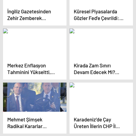
İngiliz Gazetesinden
Küresel Piyasalarda
Zehir Zemberek
Gözler Fed’e Çevrildi:
Türkiye Ekonomisi
Heyecanlı Bekleyiş
Analizi! Çok
Başladı!
Konuşulacak Mehmet
Şimşek Yorumu
Merkez Enflasyon
Kirada Zam Sınırı
Tahminini Yükseltti,
Devam Edecek Mi?
Emekli ve Memur
Merkez Bankası
Zammında Hesaplar
Başkanından
Değişti! İşte Yeni Zam
Açıklama! | SON
Oranları
DAKİKA
Mehmet Şimşek
Karadeniz’de Çay
Radikal Kararlar
Üreten İllerin CHP İl
Verecek Mi?
Başkanlarından Ortak