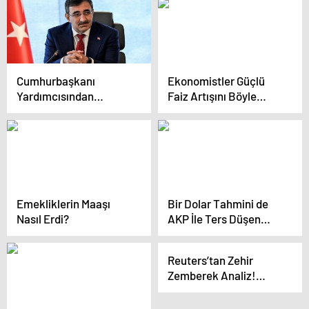
Seçim Öncesinde
Konuşulacak
Geldi…
Cumhurbaşkanı
Ekonomistler Güçlü
Yardımcısından
Faiz Artışını Böyle
Enflasyon Açıklaması
Değerlendirdi: “TL’nin
İtibarı Açısından
Önemli Adım”
Emekliklerin Maaşı
Bir Dolar Tahmini de
Nasıl Erdi?
AKP İle Ters Düşen
Erbakan’dan Geldi:
Seçime Kadar 38 Lira
Reuters’tan Zehir
Olursa Şaşmayın
Zemberek Analiz!
Türkiye Seçim Sonrası
Acı Gerçekle