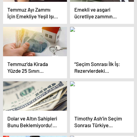
Temmuz Ayı Zammı
Emekli ve asgari
İçin Emekliye Yeşil Işık
ücretliye zammın
Yakıldı! Bakan Cevdet
formülünü iktisatçı
Yılmaz “Hazırlık Var”
Mahfi Eğilmez, Halk
Diyerek Duyurdu
TV’de verdi
Temmuz’da Kirada
“Seçim Sonrası İlk İş:
Yüzde 25 Sınırı
Rezervlerdeki
Kalkarsa Zam Oranı Ne
Kanamayı Durdurmak”
Olacak? İşte
Milyonlarca Kiracıyı
İlgilendiren Oran
Dolar ve Altın Sahipleri
Timothy Ash’in Seçim
Bunu Beklemiyordu!
Sonrası Türkiye
Sevindiren Haber
Yorumu Çok