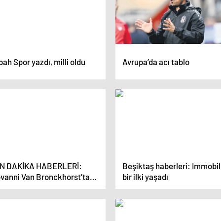
ah Spor yazdı, milli oldu
Avrupa’da acı tablo
N DAKİKA HABERLERİ:
Beşiktaş haberleri: Immobi
ovanni Van Bronckhorst’tan
bir ilki yaşadı
iktaş taraftarına olay
pki: “Tekrar stadyuma
lmesinler”