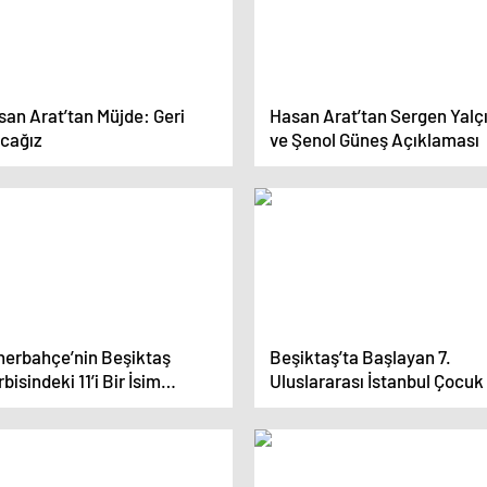
san Arat’tan Müjde: Geri
Hasan Arat’tan Sergen Yalç
acağız
ve Şenol Güneş Açıklaması
nerbahçe’nin Beşiktaş
Beşiktaş’ta Başlayan 7.
bisindeki 11’i Bir İsim
Uluslararası İstanbul Çocuk
ında Netleşti
Gençlik Sanat Bienali