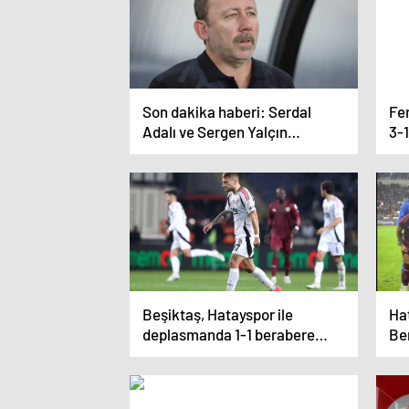
Son dakika haberi: Serdal
Fe
Adalı ve Sergen Yalçın
3-1
görüşmesinde şok karar!
Beşiktaş’ı neden geri çevirdi?
İşte ilk açıklama…
Beşiktaş, Hatayspor ile
Hat
deplasmanda 1-1 berabere
Be
kaldı