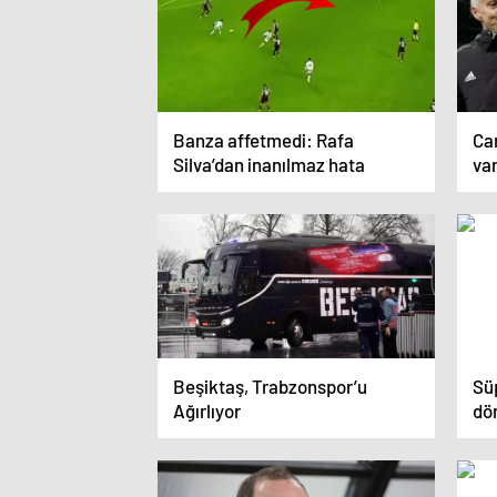
Banza affetmedi: Rafa
Can
Silva’dan inanılmaz hata
va
Beşiktaş, Trabzonspor’u
Süp
Ağırlıyor
dö
tak
tr