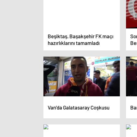
Beşiktaş, Başakşehir FK maçı
So
hazırlıklarını tamamladı
Beş
UE
bel
Van’da Galatasaray Coşkusu
Bar