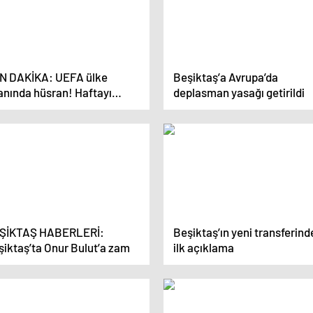
N DAKİKA: UEFA ülke
Beşiktaş’a Avrupa’da
anında hüsran! Haftayı
deplasman yasağı getirildi
ibiyetsiz kapattık:
latasaray, Fenerbahçe ve
iktaş’ın maçları sonrası
i puanımız belli oldu
ŞİKTAŞ HABERLERİ:
Beşiktaş’ın yeni transferind
şiktaş’ta Onur Bulut’a zam
ilk açıklama