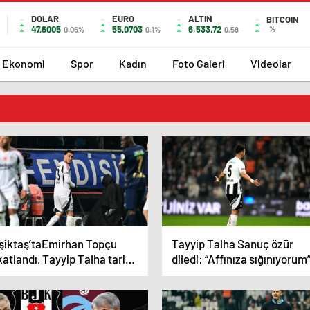
DOLAR
EURO
ALTIN
BITCOIN
47,6005
55,0703
6.533,72
%
0.06%
0.1%
0,58
Ekonomi
Spor
Kadın
Foto Galeri
Videolar
şiktaş’taEmirhan Topçu
Tayyip Talha Sanuç özür
atlandı, Tayyip Talha tarihe
diledi: “Affınıza sığınıyorum
ti!