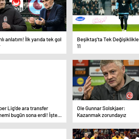
lı anlatım! İlk yarıda tek gol
Beşiktaş’ta Tek Değişiklikle 
r
11
er Lig’de ara transfer
Ole Gunnar Solskjaer:
nemi bugün sona erdi! İşte
Kazanmak zorundayız
ımların yaptıkları
ansferler…