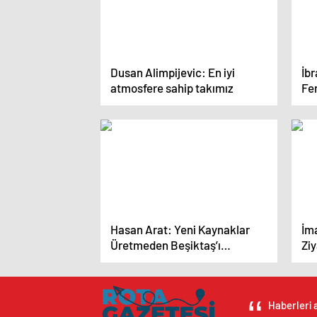
Dusan Alimpijevic: En iyi
İb
atmosfere sahip takımız
Fe
çe
Hasan Arat: Yeni Kaynaklar
İm
Üretmeden Beşiktaş’ı
Ziy
Yönetme Şansımız Yok
Haberleri a