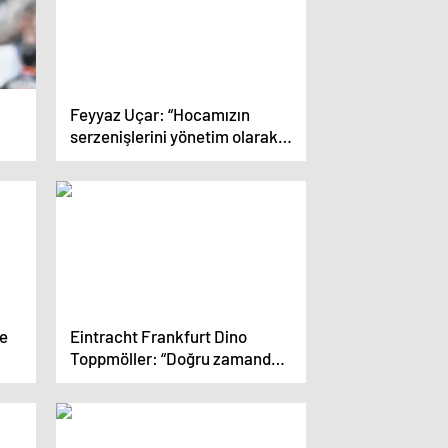
Feyyaz Uçar: “Hocamızın
serzenişlerini yönetim olarak
haklı bulduk”
le
Eintracht Frankfurt Dino
Toppmöller: “Doğru zamanda
golleri bulduk”