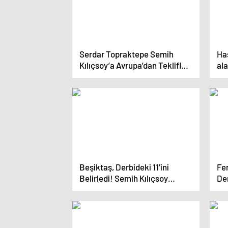
Serdar Topraktepe Semih
Ha
Kılıçsoy’a Avrupa’dan Teklifler
al
Olduğunu Açıkladı
Beşiktaş, Derbideki 11’ini
Fe
Belirledi! Semih Kılıçsoy
Der
Kadroda Var Mı?
Dış