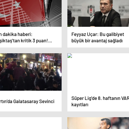
n dakika haberi:
Feyyaz Uçar: Bu galibiyet
iktaş’tan kritik 3 puan!
büyük bir avantaj sağladı
FA ülke puanı sıralaması
li oldu…
Süper Lig’de 8. haftanın VA
tın’da Galatasaray Sevinci
kayıtları