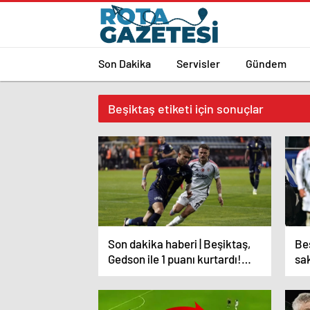
Son Dakika
Servisler
Gündem
Beşiktaş etiketi için sonuçlar
Son dakika haberi | Beşiktaş,
Be
Gedson ile 1 puanı kurtardı!
sak
Tayyip Talha 4 günde ikinci
geç
kez kızardı…