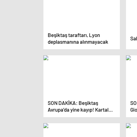
Beşiktaş taraftarı, Lyon
Sab
deplasmanına alınmayacak
SON DAKİKA: Beşiktaş
SO
Avrupa’da yine kayıp! Kartal
Gi
Frankfurt’a 3 golle yenildi
Beş
te
ge