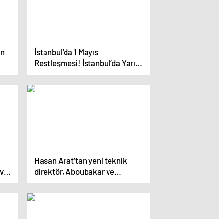
ın
İstanbul’da 1 Mayıs
Restleşmesi! İstanbul’da Yarın
05:30’dan itibaren
uygulanacak yasak listesi
Hasan Arat’tan yeni teknik
 ve
direktör, Aboubakar ve
Ghezzal açıklaması