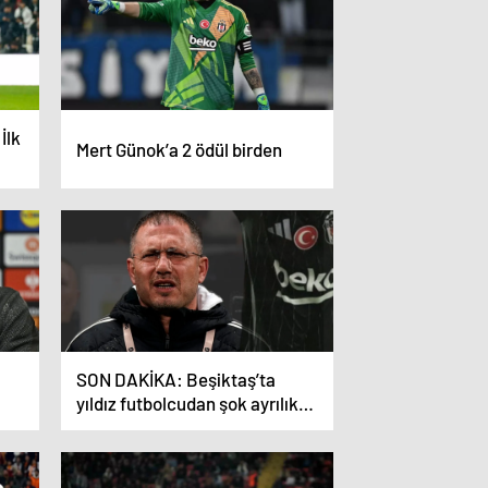
İlk
Mert Günok’a 2 ödül birden
SON DAKİKA: Beşiktaş’ta
yıldız futbolcudan şok ayrılık
kararı! Daha yeni transfer
olmuştu…