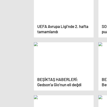
UEFA Avrupa Ligi’nde 2. hafta
SO
tamamlandı
pu
gal
Ga
Beş
yen
BEŞİKTAŞ HABERLERİ:
BE
Gedson’a Gio’nun eli değdi
Be