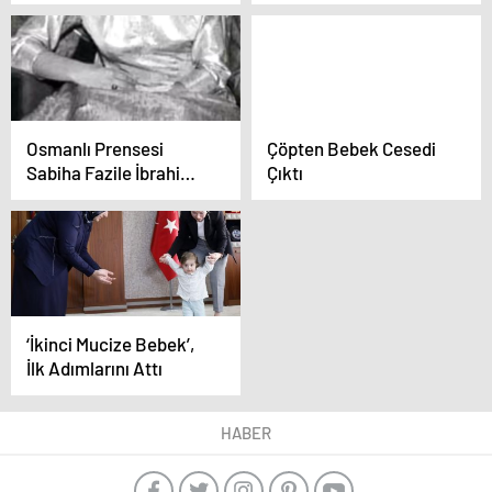
Edildi
Kurtarıldı
Osmanlı Prensesi
Çöpten Bebek Cesedi
Sabiha Fazile İbrahim
Çıktı
Hayatını Kaybetti
‘İkinci Mucize Bebek’,
İlk Adımlarını Attı
HABER