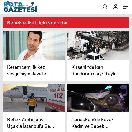
Bebek etiketi için sonuçlar
Keremcem ilk kez
Kırşehir’de kan
sevgilisiyle davete
donduran olay: 9 aylık
katıldı! Keremcem:
hamile kadın kanlar
İlişkimiz yolunda
içerisinde bulundu!
mutluyuz
Bebek Ambulans
Çanakkale’de Kaza:
Uçakla İstanbul’a Sevk
Kadın ve Bebek