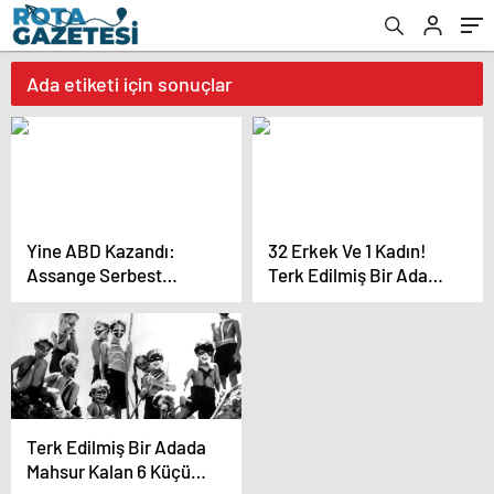
Ada etiketi için sonuçlar
Yine ABD Kazandı:
32 Erkek Ve 1 Kadın!
Assange Serbest
Terk Edilmiş Bir Adada
Kalacak
7 Yıl Onca Erkekle
Mahsur Kalan Kadın:
Kazuo Higa’nın
Hikayesi
Terk Edilmiş Bir Adada
Mahsur Kalan 6 Küçük