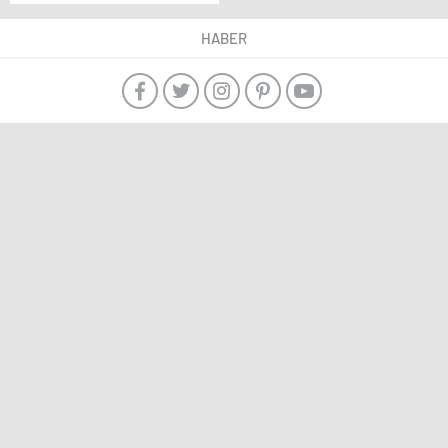
Çocuk! Onlar Gerçek
Birer Avcı…
HABER